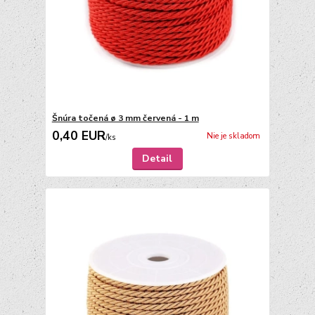
Šnúra točená ø 3 mm červená - 1 m
0,40 EUR
Nie je skladom
/
ks
Detail