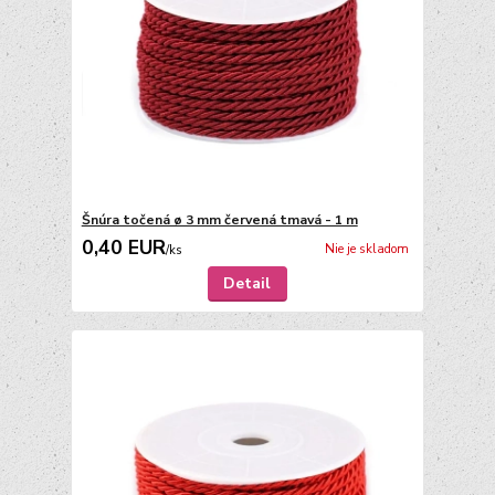
Šnúra točená ø 3 mm červená tmavá - 1 m
0,40 EUR
Nie je skladom
/
ks
Detail