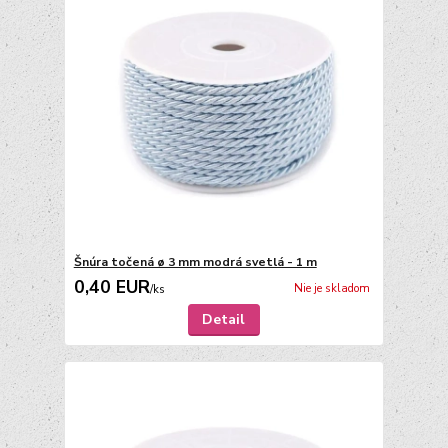
Šnúra točená ø 3 mm modrá svetlá - 1 m
0,40 EUR
Nie je skladom
/
ks
Detail