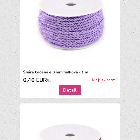
Šnúra točená ø 3 mm fialkova - 1 m
0,40 EUR
Nie je skladom
/
ks
Detail