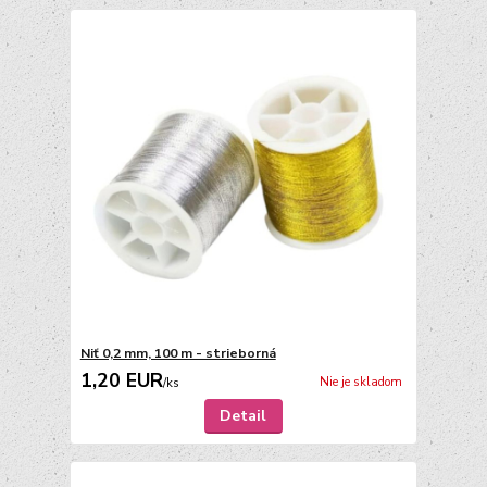
Niť 0,2 mm, 100 m - strieborná
1,20 EUR
Nie je skladom
/
ks
Detail