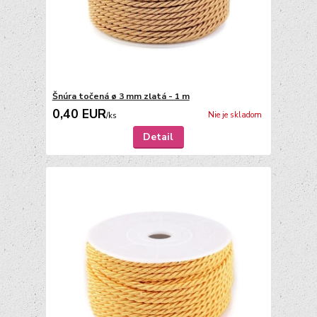
Šnúra točená ø 3 mm zlatá - 1 m
0,40 EUR
Nie je skladom
/
ks
Detail