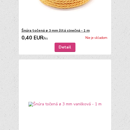
Šnúra točená ø 3 mm žltá slnečná - 1 m
0,40 EUR
Nie je skladom
/
ks
Detail