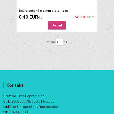
Šnúra točená ø 3 mm biela - 1 m
0,40 EUR
Nie je skladom
/
ks
Detail
strana
z 1
Kontakt
Creative Time Poprad, s.r.o.
Ul. L. Svobodu 78, 058 01 Poprad
(sídlisko Juh, oproti novému kostolu)
tel:
0948 439 419