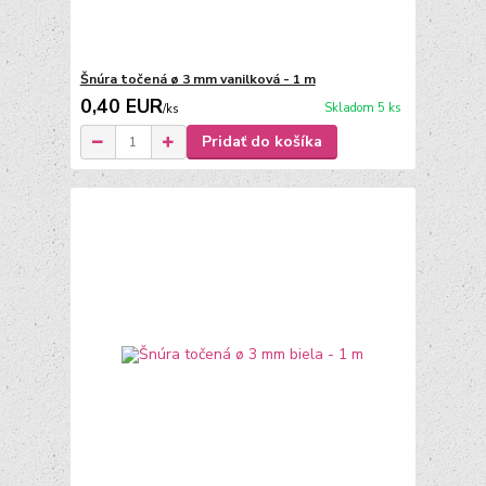
Šnúra točená ø 3 mm vanilková - 1 m
0,40 EUR
Skladom 5 ks
/
ks
Pridať do košíka