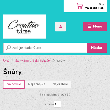
0
ks
za
0,00 EUR
Menu
Hľadať
Úvod
Stuhy, šnúry, čipky, špagáty
Šnúry
Šnúry
Najnovšie
Najlacnejšie
Najdrahšie
Zobrazujem 1-10 z 10
strana
z 1