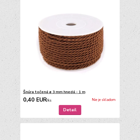
Šnúra točená ø 3 mm hnedá - 1 m
0,40 EUR
Nie je skladom
/
ks
Detail