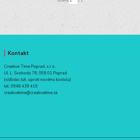
strana
z 1
Kontakt
Creative Time Poprad, s.r.o.
Ul. L. Svobodu 78, 058 01 Poprad
(sídlisko Juh, oproti novému kostolu)
tel:
0948 439 419
creativetime@creativetime.sk