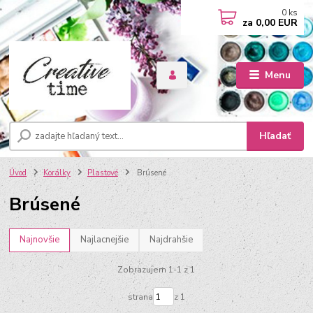
0
ks
za
0,00 EUR
Menu
Hľadať
Úvod
Korálky
Plastové
Brúsené
Brúsené
Najnovšie
Najlacnejšie
Najdrahšie
Zobrazujem 1-1 z 1
strana
z 1