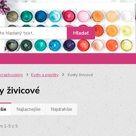
Hľadať
crapbooking
Kvety a piestiky
Kvety živicové
y živicové
šie
Najlacnejšie
Najdrahšie
m 1-5 z 5