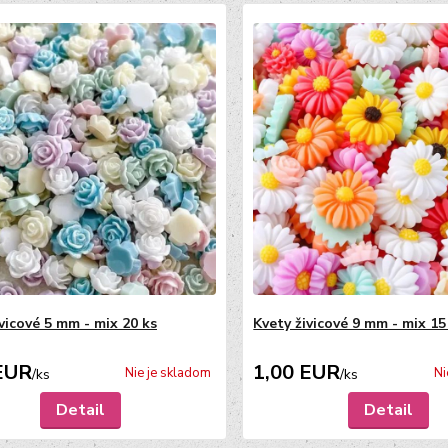
vicové 5 mm - mix 20 ks
Kvety živicové 9 mm - mix 15
EUR
1,00 EUR
Nie je skladom
Ni
/
ks
/
ks
Detail
Detail