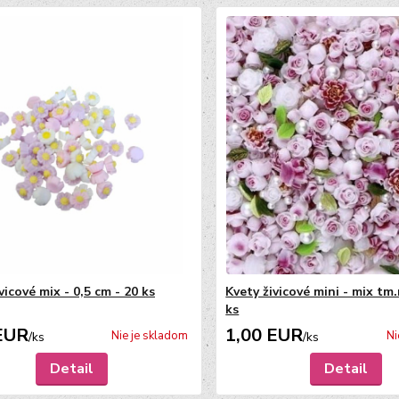
vicové mix - 0,5 cm - 20 ks
Kvety živicové mini - mix tm.
ks
EUR
1,00 EUR
Nie je skladom
Ni
/
ks
/
ks
Detail
Detail