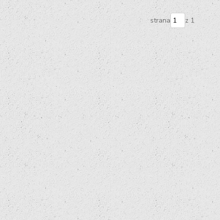
strana
z 1