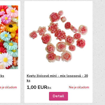
 ks
Kvety živicové mini - mix lososová - 20
ks
1,00 EUR
e je skladom
Nie je skladom
/
ks
Detail