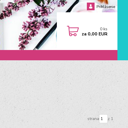
Prihlásenie
0
ks
za
0,00 EUR
strana
z 1