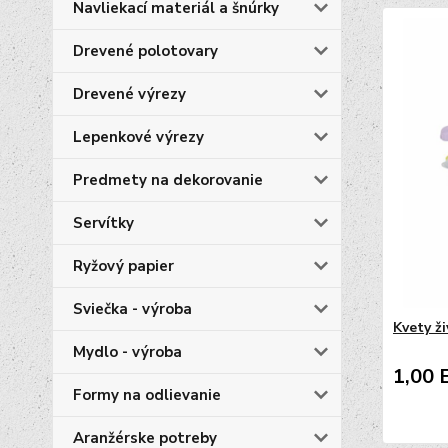
Navliekací materiál a šnúrky
Drevené polotovary
Drevené výrezy
Lepenkové výrezy
Predmety na dekorovanie
Servítky
Ryžový papier
Sviečka - výroba
Kvety ži
Mydlo - výroba
1,00 
Formy na odlievanie
Aranžérske potreby