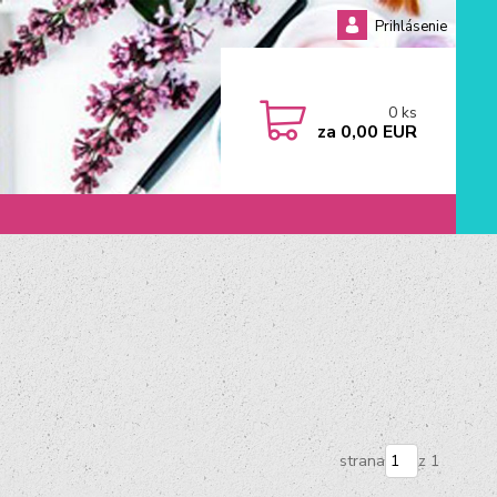
Prihlásenie
0
ks
za
0,00 EUR
strana
z 1