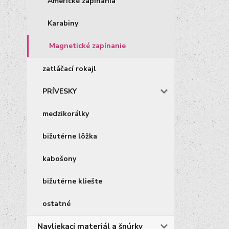
Americké zapínania
Karabiny
Magnetické zapínanie
zatláčací rokajl
PRÍVESKY
medzikorálky
bižutérne lôžka
kabošony
bižutérne kliešte
ostatné
Navliekací materiál a šnúrky