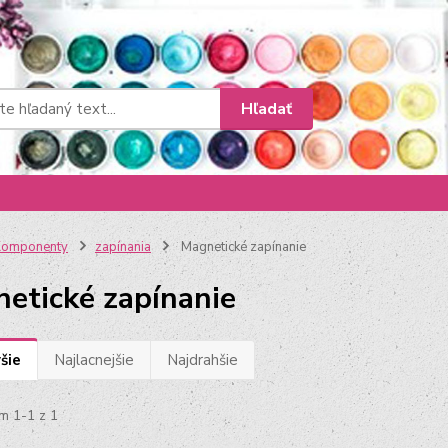
Hľadať
Komponenty
zapínania
Magnetické zapínanie
etické zapínanie
šie
Najlacnejšie
Najdrahšie
m 1-1 z 1