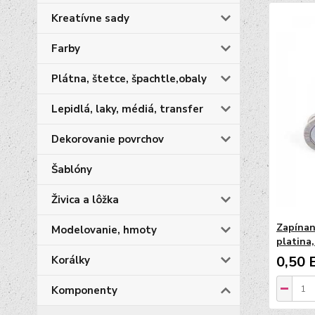
Kreatívne sady
Farby
Plátna, štetce, špachtle,obaly
Lepidlá, laky, médiá, transfer
Dekorovanie povrchov
Šablóny
Živica a lôžka
Zapínan
Modelovanie, hmoty
platina,
0,50 
Korálky
Komponenty