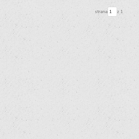
strana
z 1