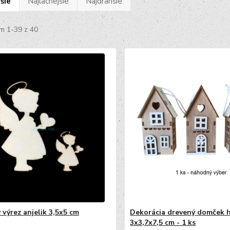
šie
Najlacnejšie
Najdrahšie
m 1-39 z 40
 výrez anjelik 3,5x5 cm
Dekorácia drevený domček 
3x3,7x7,5 cm - 1 ks