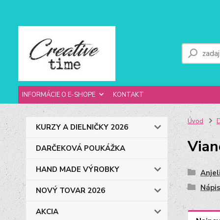
INFORMÁCIE O E-SHOPE
KONTAKT
Úvod
D
KURZY A DIELNIČKY 2026
Viano
DARČEKOVÁ POUKÁŽKA
HAND MADE VÝROBKY
Anjel
Nápi
NOVÝ TOVAR 2026
AKCIA