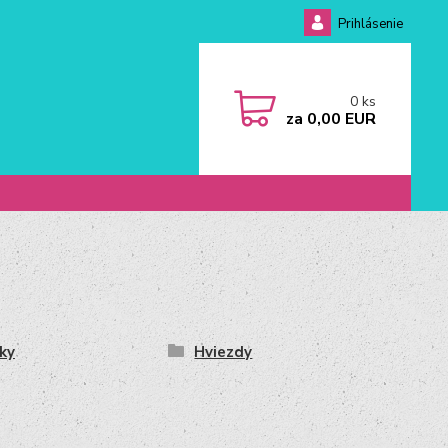
Prihlásenie
0
ks
za
0,00 EUR
ky
Hviezdy