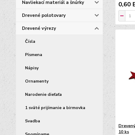
Navliekací materiál a šnúrky
0,60 
Drevené polotovary
Drevené výrezy
Čísla
Písmena
Nápisy
Ornamenty
Narodenie dieťaťa
1 sväté prijímanie a birmovka
Svadba
Drevený
10 ks
Spomíname