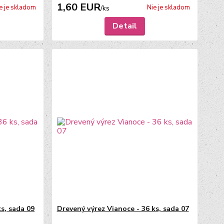
1,60 EUR
e je skladom
Nie je skladom
/
ks
Detail
s, sada 09
Drevený výrez Vianoce - 36 ks, sada 07