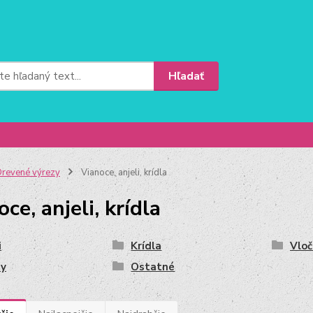
Hľadať
revené výrezy
Vianoce, anjeli, krídla
ce, anjeli, krídla
i
Krídla
Vloč
sy
Ostatné