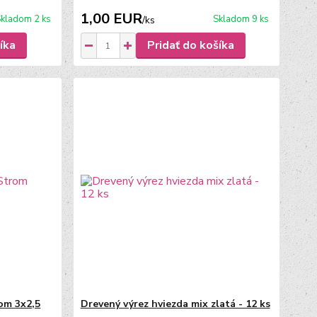
1,00 EUR
kladom 2 ks
Skladom 9 ks
/
ks
íka
Pridať do košíka
om 3x2,5
Drevený výrez hviezda mix zlatá - 12 ks