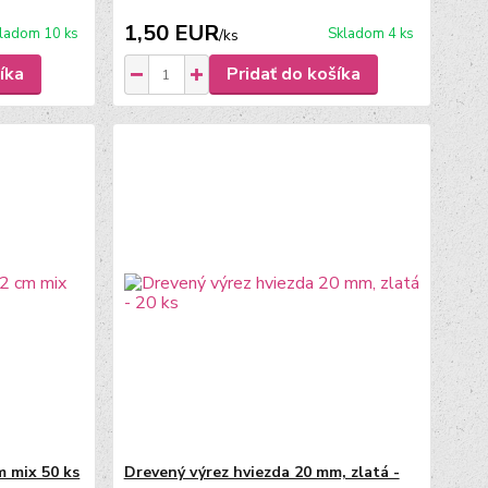
1,50 EUR
ladom 10 ks
Skladom 4 ks
/
ks
íka
Pridať do košíka
m mix 50 ks
Drevený výrez hviezda 20 mm, zlatá -