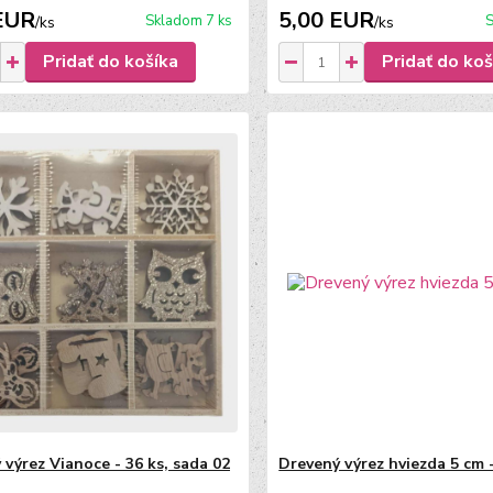
EUR
5,00 EUR
Skladom 7 ks
S
/
ks
/
ks
Pridať do košíka
Pridať do koš
 výrez Vianoce - 36 ks, sada 02
Drevený výrez hviezda 5 cm -