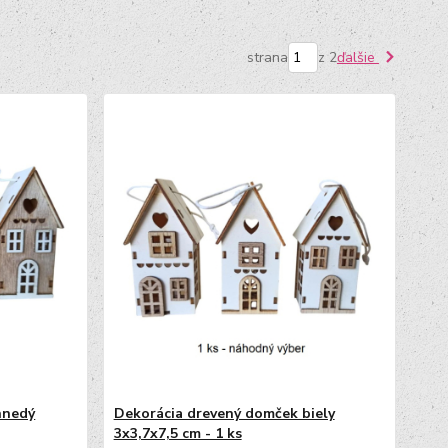
strana
z 2
ďalšie
hnedý
Dekorácia drevený domček biely
3x3,7x7,5 cm - 1 ks