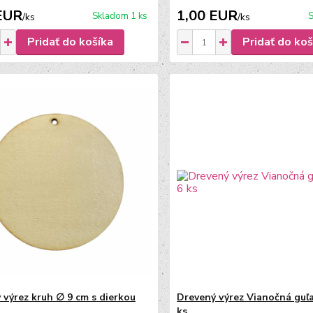
EUR
1,00 EUR
Skladom 1 ks
S
/
ks
/
ks
Pridať do košíka
Pridať do koš
 výrez kruh ∅ 9 cm s dierkou
Drevený výrez Vianočná guľa
ks