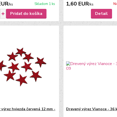
EUR
1,60 EUR
Skladom 1 ks
Ni
/
ks
/
ks
Pridať do košíka
Detail
 výrez hviezda červená 12 mm -
Drevený výrez Vianoce - 36 k