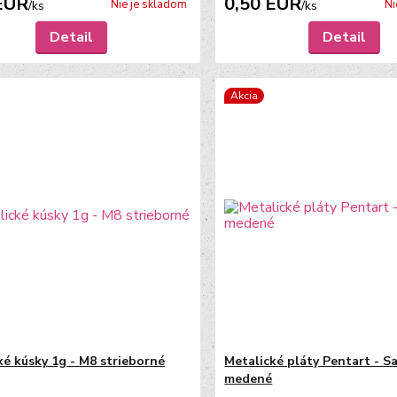
EUR
0,50 EUR
Nie je skladom
Ni
/
ks
/
ks
Detail
Detail
Akcia
ké kúsky 1g - M8 strieborné
Metalické pláty Pentart - S
medené