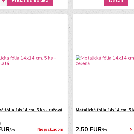
Pridať do košíka
Detail
á fólia 14x14 cm, 5 ks - ružová
Metalická fólia 14x14 cm, 5 
R
EUR
2,50 EUR
Nie je skladom
Ni
/
ks
/
ks