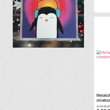
Metalic
striebo
3,70 EU