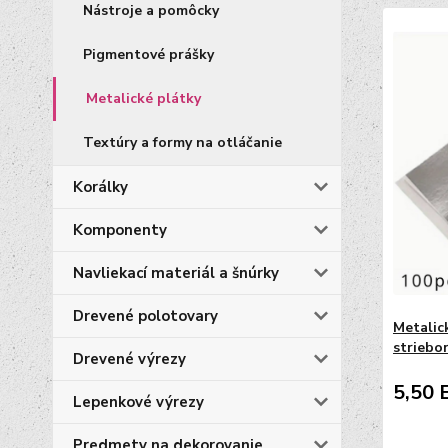
Nástroje a pomôcky
Pigmentové prášky
Metalické plátky
Textúry a formy na otláčanie
Korálky
Komponenty
Navliekací materiál a šnúrky
Drevené polotovary
Metalic
striebo
Drevené výrezy
5,50 
Lepenkové výrezy
Predmety na dekorovanie