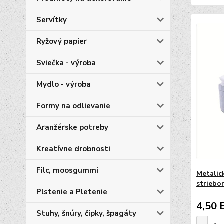
Servítky
Ryžový papier
Sviečka - výroba
Mydlo - výroba
Formy na odlievanie
Aranžérske potreby
Kreatívne drobnosti
Filc, moosgummi
Metalick
striebo
Plstenie a Pletenie
4,50 
Stuhy, šnúry, čipky, špagáty