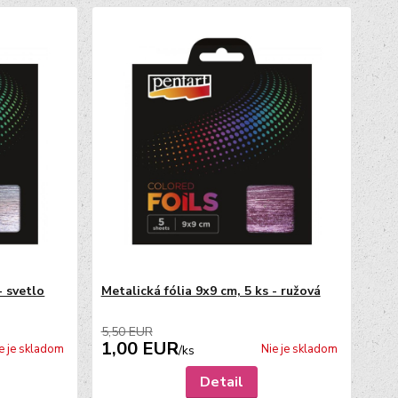
- svetlo
Metalická fólia 9x9 cm, 5 ks - ružová
5,50 EUR
1,00 EUR
e je skladom
Nie je skladom
/
ks
Detail