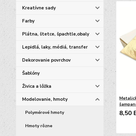
Kreatívne sady
Farby
Plátna, štetce, špachtle,obaly
Lepidlá, laky, médiá, transfer
Dekorovanie povrchov
Šablóny
Živica a lôžka
Metalic
Modelovanie, hmoty
šampans
8,50 
Polymérové hmoty
Hmoty rôzne