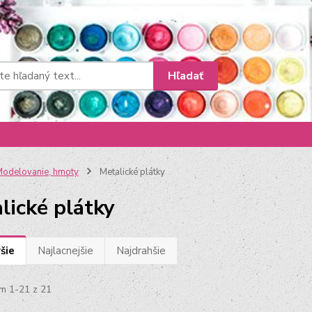
Hľadať
odelovanie, hmoty
Metalické plátky
lické plátky
šie
Najlacnejšie
Najdrahšie
m 1-21 z 21