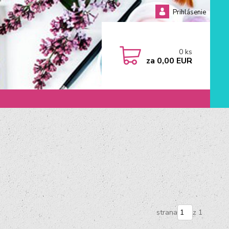
Prihlásenie
0
ks
za
0,00 EUR
strana
z 1