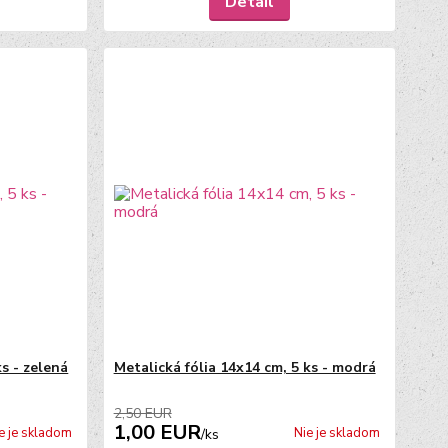
Detail
ks - zelená
Metalická fólia 14x14 cm, 5 ks - modrá
2,50 EUR
1,00 EUR
e je skladom
Nie je skladom
/
ks