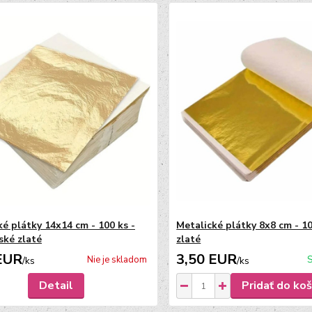
ké plátky 14x14 cm - 100 ks -
Metalické plátky 8x8 cm - 10
ké zlaté
zlaté
EUR
3,50 EUR
Nie je skladom
S
/
ks
/
ks
Detail
Pridať do koš