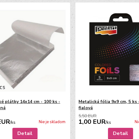
ké plátky 14x14 cm - 100 ks -
Metalická fólia 9x9 cm, 5 ks 
rná
fialová
5,50 EUR
EUR
1,00 EUR
Nie je skladom
Ni
/
ks
/
ks
Detail
Detail