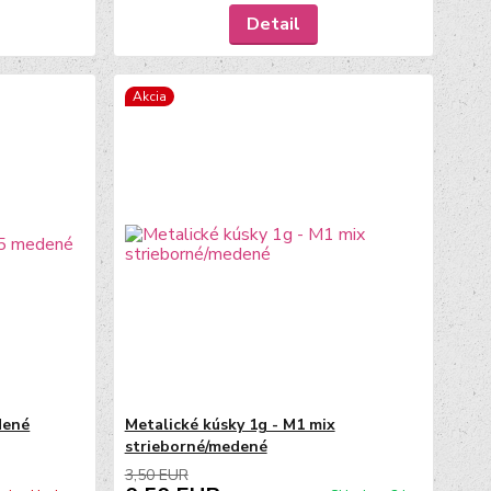
Detail
Akcia
dené
Metalické kúsky 1g - M1 mix
strieborné/medené
3,50 EUR