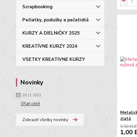
Scrapbooking
Pečiatky, podušky a pečatidlá
KURZY A DIELNIČKY 2025
KREATÍVNE KURZY 2024
VSETKY KREATIVNE KURZY
Novinky
26.11.2021
čítať celé
Metalick
zlatá
Zobraziť všetky novinky
5,50 EU
1,00 