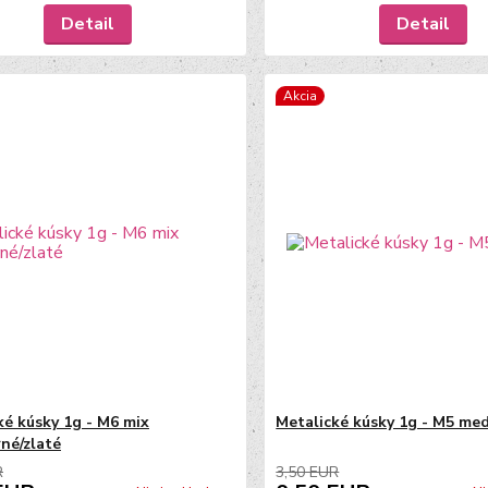
Detail
Detail
Akcia
ké kúsky 1g - M6 mix
Metalické kúsky 1g - M5 me
rné/zlaté
R
3,50 EUR