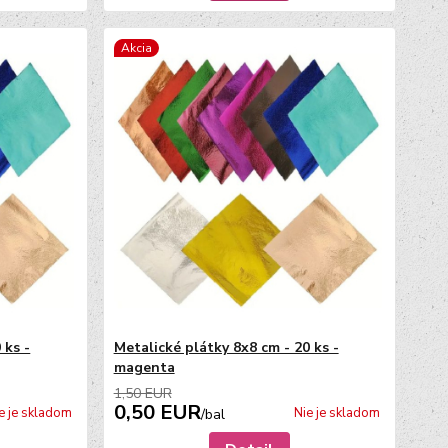
Akcia
 ks -
Metalické plátky 8x8 cm - 20 ks -
magenta
1,50 EUR
0,50 EUR
e je skladom
Nie je skladom
/
bal