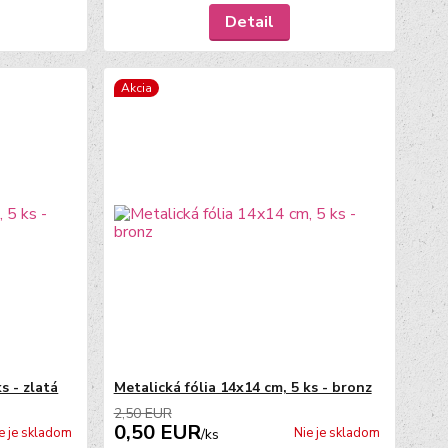
Detail
Akcia
s - zlatá
Metalická fólia 14x14 cm, 5 ks - bronz
2,50 EUR
0,50 EUR
e je skladom
Nie je skladom
/
ks