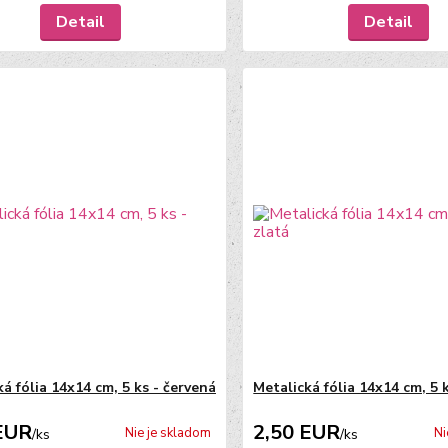
Detail
Detail
á fólia 14x14 cm, 5 ks - červená
Metalická fólia 14x14 cm, 5 k
EUR
2,50 EUR
Nie je skladom
Ni
/
ks
/
ks