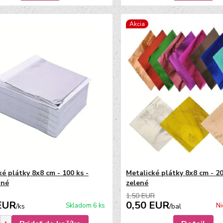
Akcia
é plátky 8x8 cm - 100 ks -
Metalické plátky 8x8 cm - 20
rné
zelené
1,50 EUR
EUR
0,50 EUR
Skladom 6 ks
Ni
/
ks
/
bal