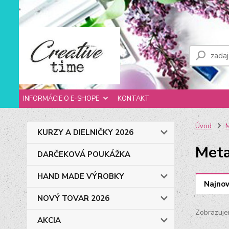
INFORMÁCIE O E-SHOPE
KONTAKT
Úvod
M
KURZY A DIELNIČKY 2026
Meta
DARČEKOVÁ POUKÁŽKA
HAND MADE VÝROBKY
Najnov
NOVÝ TOVAR 2026
Zobrazuje
AKCIA