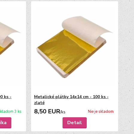
0 ks -
Metalické plátky 14x14 cm - 100 ks -
zlaté
8,50 EUR
kladom 3 ks
Nie je skladom
/
ks
íka
Detail