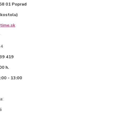
58 01 Poprad
 kostolu)
time.sk
7
24
439 419
00 h.
:00 - 13:00
a:
á