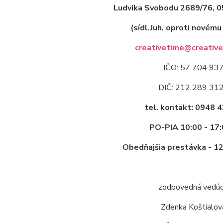
Ludvika Svobodu 2689/76, 0
(sídl.Juh, oproti novému
creativetime@creative
IČO: 57 704 93
DIČ: 212 289 31
tel. kontakt: 0948 
PO-PIA 10:00 - 17:
Obedňajšia prestávka - 12
zodpovedná vedúc
Zdenka Koštialov