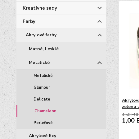
Kreatívne sady
Farby
Akrylové farby
Matné, Lesklé
Metalické
Metalické
Glamour
Delicate
Akrylov
zeleno-
Chameleon
4,50 EU
1,00 
Perleťové
Akrylové fixy