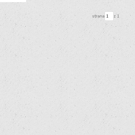
strana
z 1