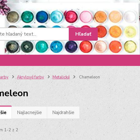
Hľadať
arby
Akrylové farby
Metalické
Chameleon
meleon
šie
Najlacnejšie
Najdrahšie
m 1-2 z 2