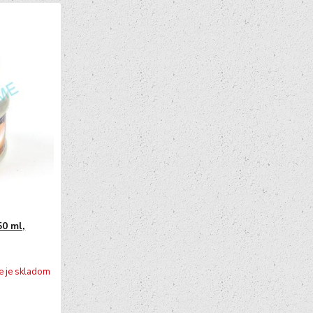
50 ml,
e je skladom