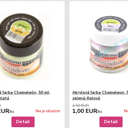
á farba Chameleón, 50 ml,
Akrylová farba Chameleon, 
zlatá
zelená-fialová
R
4,50 EUR
EUR
1,00 EUR
Nie je skladom
Ni
/
ks
/
ks
Detail
Detail