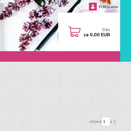
Prihlásenie
0
ks
za
0,00 EUR
strana
z 1