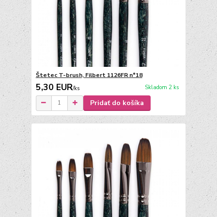
Štetec T-brush, Filbert 1126FR n°18
5,30 EUR
Skladom 2 ks
/
ks
Pridať do košíka