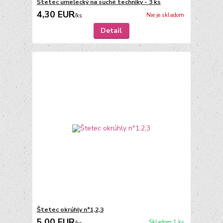
Štetec umelecký na suché techniky - 3 ks
4,30 EUR
Nie je skladom
/
ks
Detail
Štetec okrúhly n°1,2,3
5,00 EUR
Skladom 1 ks