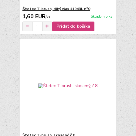
Štetec T-brush, dlhý vlas 1194RL n°0
1,60 EUR
Skladom 5 ks
/
ks
Pridať do košíka
Štetec T-brush, skosený, č.8