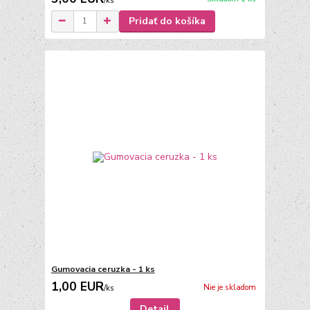
/
ks
Pridať do košíka
Gumovacia ceruzka - 1 ks
1,00 EUR
Nie je skladom
/
ks
Detail