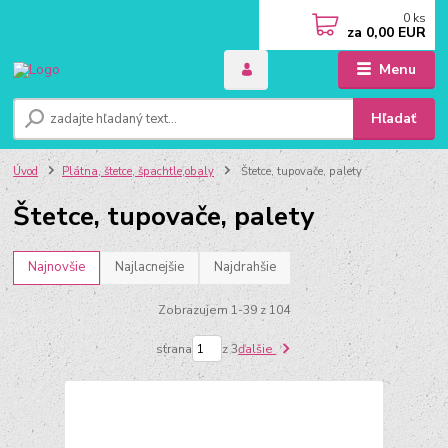
0
ks
za
0,00 EUR
Menu
Hľadať
Úvod
Plátna, štetce, špachtle,obaly
Štetce, tupovače, palety
Štetce, tupovače, palety
Najnovšie
Najlacnejšie
Najdrahšie
Zobrazujem 1-39 z 104
strana
z 3
ďalšie