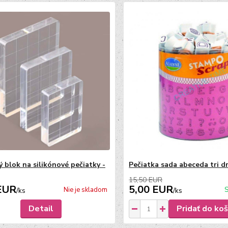
ý blok na silikónové pečiatky -
Pečiatka sada abeceda tri d
15,50 EUR
EUR
5,00 EUR
Nie je skladom
S
/
ks
/
ks
Detail
Pridať do koš