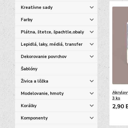
Kreatívne sady
Farby
Plátna, štetce, špachtle,obaly
Lepidlá, laky, médiá, transfer
Dekorovanie povrchov
Šablóny
Živica a lôžka
Akrylov
Modelovanie, hmoty
3 ks
2,90 
Korálky
Komponenty