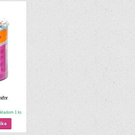
ruhy
kladom 1 ks
íka