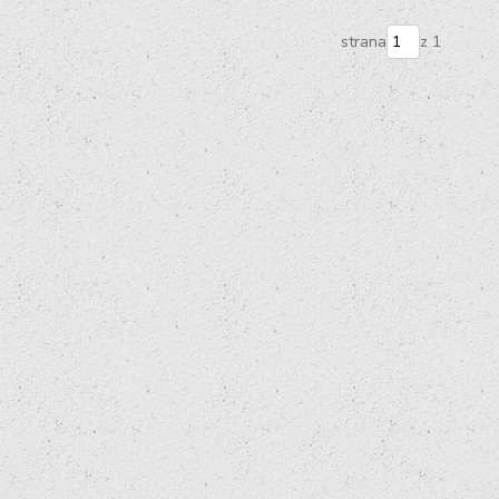
strana
z 1