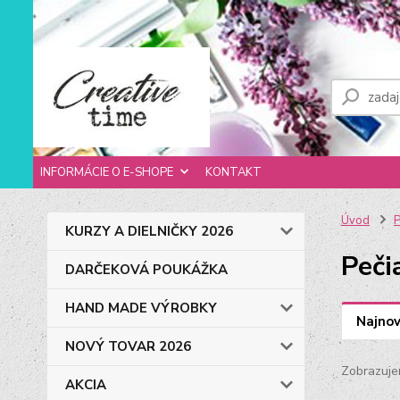
INFORMÁCIE O E-SHOPE
KONTAKT
Úvod
P
KURZY A DIELNIČKY 2026
Peči
DARČEKOVÁ POUKÁŽKA
HAND MADE VÝROBKY
Najnov
NOVÝ TOVAR 2026
Zobrazuje
AKCIA