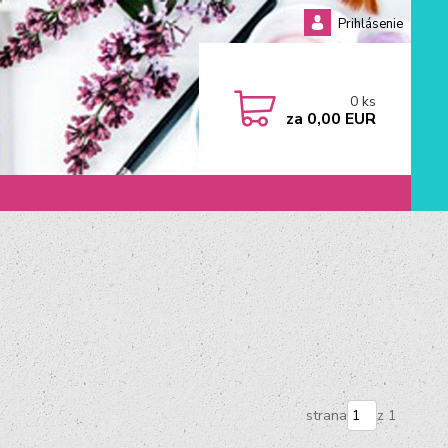
Prihlásenie
0
ks
za
0,00 EUR
strana
z 1