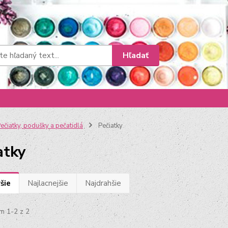
Hľadať
ečiatky, podušky a pečatidlá
Pečiatky
atky
šie
Najlacnejšie
Najdrahšie
m 1-2 z 2