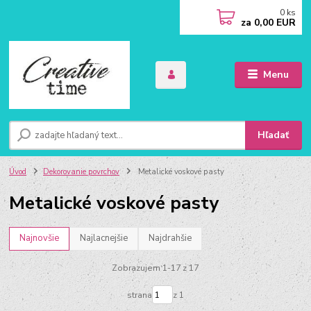
0
ks
za
0,00 EUR
Menu
Hľadať
Úvod
Dekorovanie povrchov
Metalické voskové pasty
Metalické voskové pasty
Najnovšie
Najlacnejšie
Najdrahšie
Zobrazujem 1-17 z 17
strana
z 1