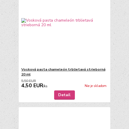
Vosková pasta chameleón trblietavá strieborná
20 ml
5,50 EUR
4,50 EUR
Nie je skladom
/
ks
Detail