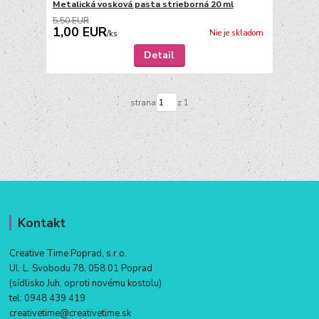
Metalická vosková pasta strieborná 20 ml
5,50 EUR
1,00 EUR
Nie je skladom
/
ks
Detail
strana
z 1
Kontakt
Creative Time Poprad, s.r.o.
Ul. L. Svobodu 78, 058 01 Poprad
(sídlisko Juh, oproti novému kostolu)
tel:
0948 439 419
creativetime@creativetime.sk