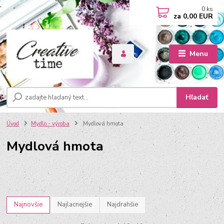
0
ks
za
0,00 EUR
Menu
Hľadať
Úvod
Mydlo - výroba
Mydlová hmota
Mydlová hmota
Najnovšie
Najlacnejšie
Najdrahšie