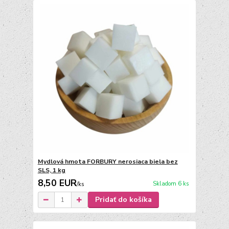
Mydlová hmota FORBURY nerosiaca biela bez
SLS, 1 kg
8,50 EUR
Skladom 6 ks
/
ks
Pridať do košíka