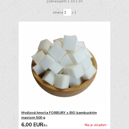
Zobrazujem 1-10 z 10
strana
z 1
Mydlová hmota FORBURY s BIO bambuckým
maslom 500 g
6,00 EUR
Nie je skladom
/
ks