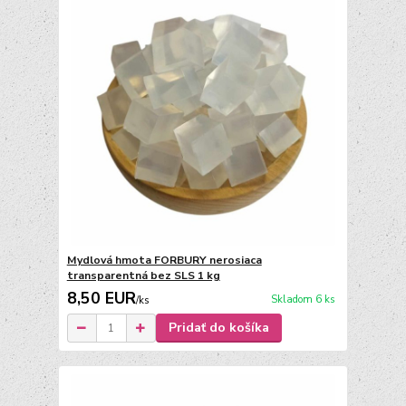
Mydlová hmota FORBURY nerosiaca
transparentná bez SLS 1 kg
8,50 EUR
Skladom 6 ks
/
ks
Pridať do košíka