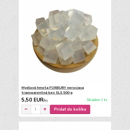
Mydlová hmota FORBURY nerosiaca
transparentná bez SLS 500 g
5,50 EUR
Skladom 1 ks
/
ks
Pridať do košíka