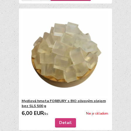
Mydlová hmota FORBURY s BIO olivovým olejom
bez SLS 500 g
6,00 EUR
Nie je skladom
/
ks
Detail