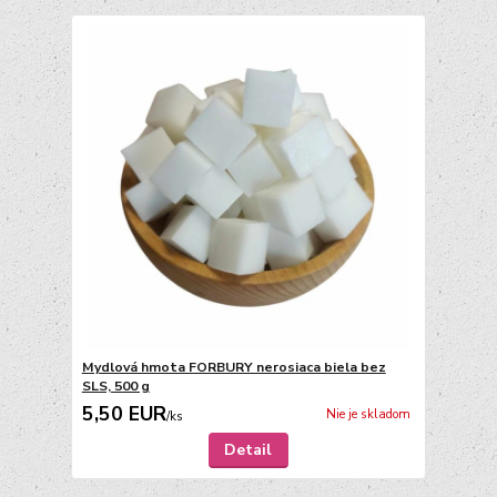
Mydlová hmota FORBURY nerosiaca biela bez
SLS, 500 g
5,50 EUR
Nie je skladom
/
ks
Detail