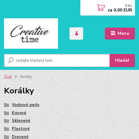
0
ks
za
0,00 EUR
Menu
Hľadať
Úvod
Korálky
Korálky
Voskové perly
Kovové
Sklenené
Plastové
Drevené