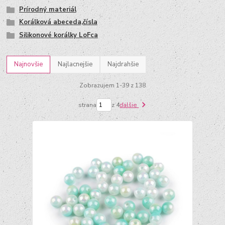
Prírodný materiál
Korálková abeceda,čísla
Silikonové korálky LoFca
Najnovšie
Najlacnejšie
Najdrahšie
Zobrazujem 1-39 z 138
strana
z 4
ďalšie