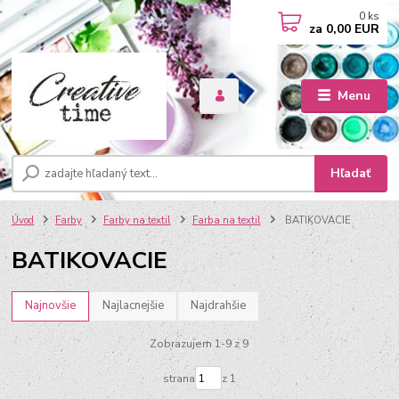
0
ks
za
0,00 EUR
Menu
Hľadať
Úvod
Farby
Farby na textil
Farba na textil
BATIKOVACIE
BATIKOVACIE
Najnovšie
Najlacnejšie
Najdrahšie
Zobrazujem 1-9 z 9
strana
z 1