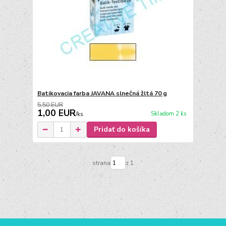
Batikovacia farba JAVANA slnečná žltá 70 g
5,50 EUR
1,00 EUR
Skladom 2 ks
/
ks
Pridať do košíka
strana
z 1