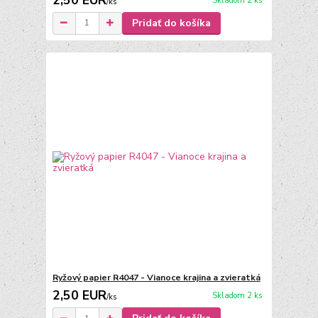
Skladom 2 ks
/
ks
Pridať do košíka
Ryžový papier R4047 - Vianoce krajina a zvieratká
2,50 EUR
Skladom 2 ks
/
ks