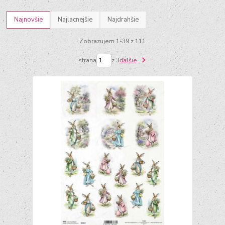
Najnovšie
Najlacnejšie
Najdrahšie
Zobrazujem 1-39 z 111
strana
z 3
ďalšie