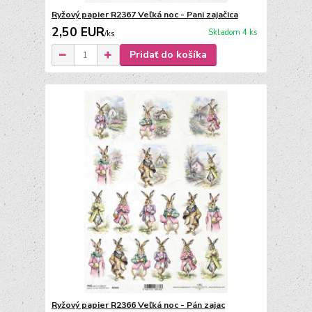
Ryžový papier R2367 Veľká noc - Pani zajačica
2,50 EUR
Skladom 4 ks
/
ks
Pridať do košíka
Ryžový papier R2366 Veľká noc - Pán zajac