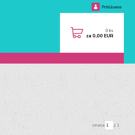
Prihlásenie
0
ks
za
0,00 EUR
strana
z 1