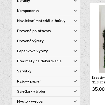
Korálky
Komponenty
Navliekací materiál a šnúrky
Drevené polotovary
Drevené výrezy
Lepenkové výrezy
Predmety na dekorovanie
Servítky
Kreatív
Ryžový papier
21.3.202
35,00
Sviečka - výroba
Mydlo - výroba