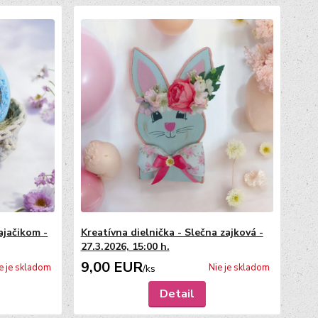
zajačikom -
Kreatívna dielnička - Slečna zajková -
27.3.2026, 15:00 h.
9,00 EUR
e je skladom
Nie je skladom
/
ks
Detail