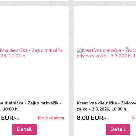
a dielnička - Zajko mrkváčik -
Kreatívna dielnička - Živicov
, 10:00 h.
zajko - 3.3.2026, 10:00 h.
 EUR
8,00 EUR
Nie je skladom
Ni
/
ks
/
ks
Detail
Detail