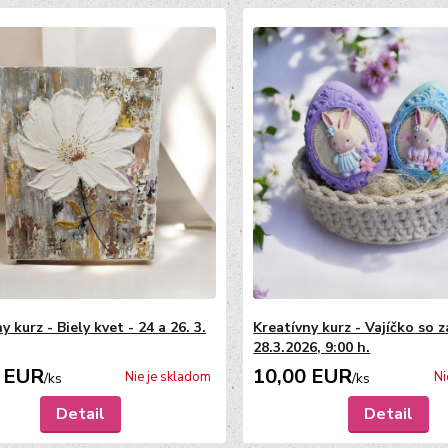
y kurz - Biely kvet - 24 a 26. 3.
Kreatívny kurz - Vajíčko so 
28.3.2026, 9:00 h.
 EUR
10,00 EUR
Nie je skladom
Ni
/
ks
/
ks
Detail
Detail