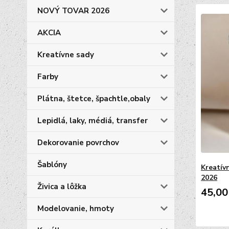
NOVÝ TOVAR 2026
AKCIA
Kreatívne sady
Farby
Plátna, štetce, špachtle,obaly
Lepidlá, laky, médiá, transfer
Dekorovanie povrchov
Šablóny
Kreatívn
2026
Živica a lôžka
45,00
Modelovanie, hmoty