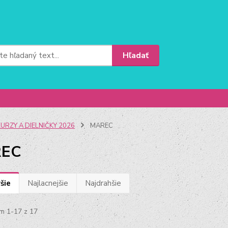
Hľadať
URZY A DIELNIČKY 2026
MAREC
EC
šie
Najlacnejšie
Najdrahšie
m 1-17 z 17