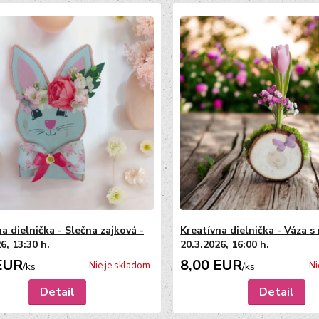
a dielnička - Slečna zajková -
Kreatívna dielnička - Váza 
6, 13:30 h.
20.3.2026, 16:00 h.
EUR
8,00 EUR
Nie je skladom
Ni
/
ks
/
ks
Detail
Detail