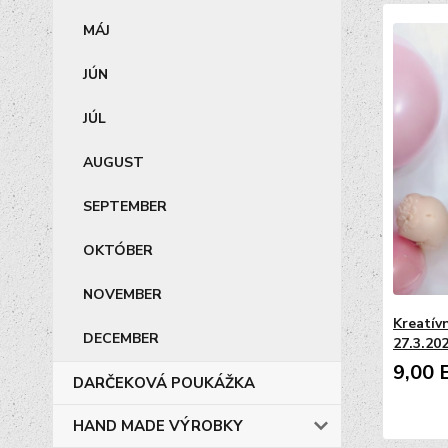
MÁJ
JÚN
JÚL
AUGUST
SEPTEMBER
OKTÓBER
NOVEMBER
Kreatívn
DECEMBER
27.3.202
9,00 
DARČEKOVÁ POUKÁŽKA
HAND MADE VÝROBKY