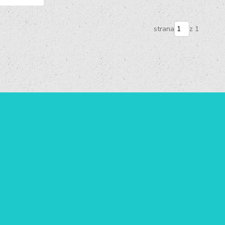
strana
z 1