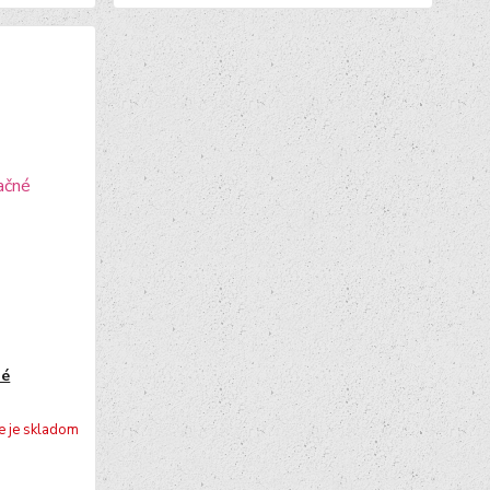
né
e je skladom