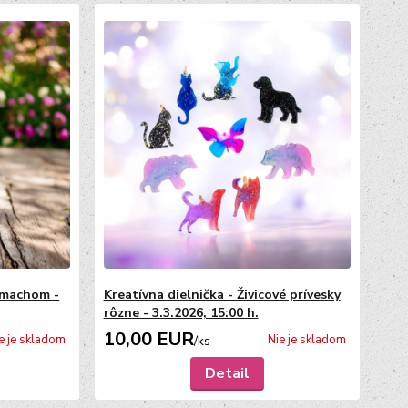
s machom -
Kreatívna dielnička - Živicové prívesky
rôzne - 3.3.2026, 15:00 h.
10,00 EUR
e je skladom
Nie je skladom
/
ks
Detail