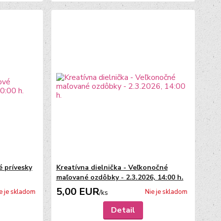
é prívesky
Kreatívna dielnička - Veľkonočné
maľované ozdôbky - 2.3.2026, 14:00 h.
5,00 EUR
e je skladom
Nie je skladom
/
ks
Detail