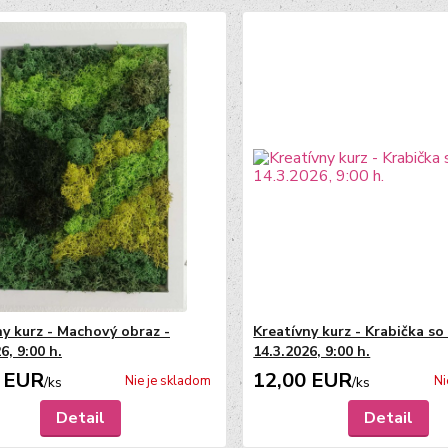
ny kurz - Machový obraz -
Kreatívny kurz - Krabička so
6, 9:00 h.
14.3.2026, 9:00 h.
 EUR
12,00 EUR
Nie je skladom
Ni
/
ks
/
ks
Detail
Detail