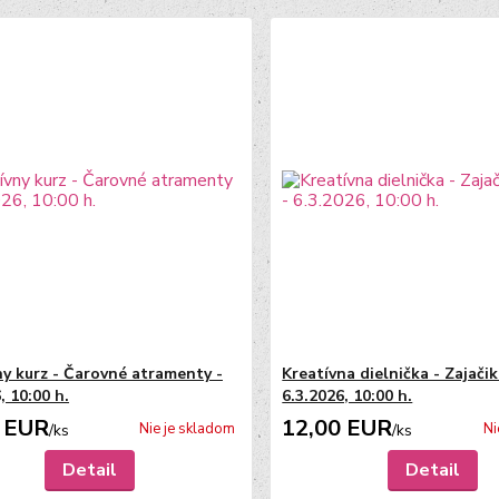
ny kurz - Čarovné atramenty -
Kreatívna dielnička - Zajačik
, 10:00 h.
6.3.2026, 10:00 h.
 EUR
12,00 EUR
Nie je skladom
Ni
/
ks
/
ks
Detail
Detail