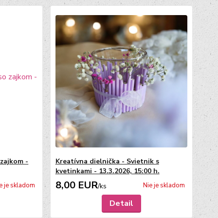
 zajkom -
Kreatívna dielnička - Svietnik s
kvetinkami - 13.3.2026, 15:00 h.
8,00 EUR
e je skladom
Nie je skladom
/
ks
Detail