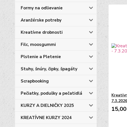
Formy na odlievanie
Aranžérske potreby
Kreatívne drobnosti
Filc, moosgummi
Plstenie a Pletenie
Stuhy, šnúry, čipky, špagáty
Scrapbooking
Pečiatky, podušky a pečatidlá
Kreatív
7.3.2026
KURZY A DIELNIČKY 2025
15,00
KREATÍVNE KURZY 2024