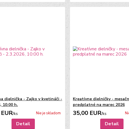
a dielnička - Zajko v kvetináči -
Kreatívne dielničky - mesač
, 10:00 h.
predplatné na marec 2026
 EUR
35,00 EUR
Nie je skladom
Ni
/
ks
/
ks
Detail
Detail