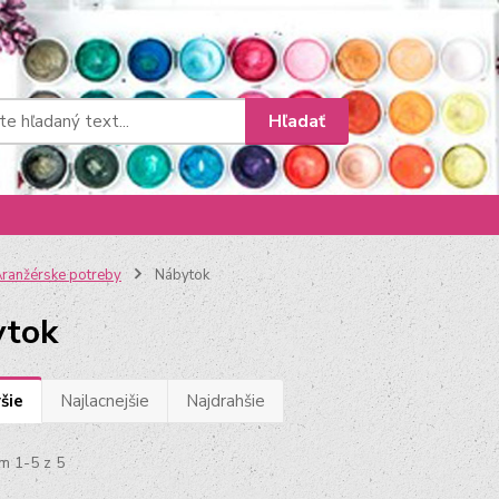
Hľadať
ranžérske potreby
Nábytok
ytok
šie
Najlacnejšie
Najdrahšie
m 1-5 z 5