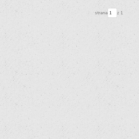
strana
z 1