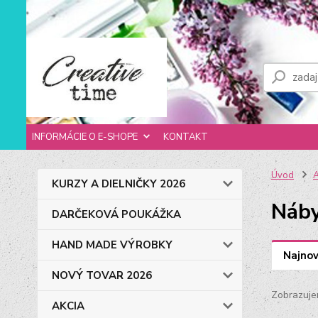
INFORMÁCIE O E-SHOPE
KONTAKT
Úvod
A
KURZY A DIELNIČKY 2026
Náb
DARČEKOVÁ POUKÁŽKA
HAND MADE VÝROBKY
Najnov
NOVÝ TOVAR 2026
Zobrazuje
AKCIA