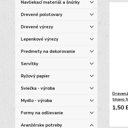
Navliekací materiál a šnúrky
Drevené polotovary
Drevené výrezy
Lepenkové výrezy
Predmety na dekorovanie
Servítky
Ryžový papier
Sviečka - výroba
Drevená
tmavo 
Mydlo - výroba
1,50 
Formy na odlievanie
Aranžérske potreby