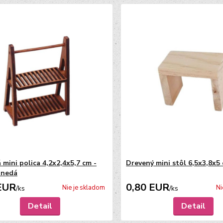
 mini polica 4,2x2,4x5,7 cm -
Drevený mini stôl 6,5x3,8x5
hnedá
EUR
0,80 EUR
Nie je skladom
Ni
/
ks
/
ks
Detail
Detail