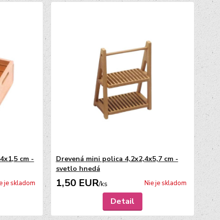
4x1,5 cm -
Drevená mini polica 4,2x2,4x5,7 cm -
svetlo hnedá
1,50 EUR
e je skladom
Nie je skladom
/
ks
Detail