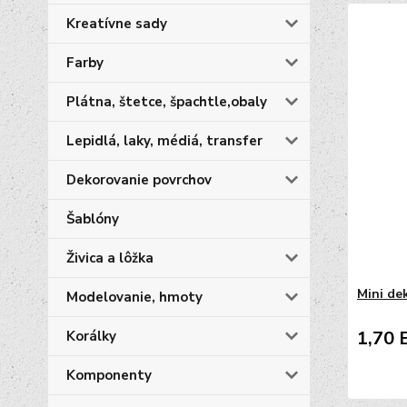
Kreatívne sady
Farby
Plátna, štetce, špachtle,obaly
Lepidlá, laky, médiá, transfer
Dekorovanie povrchov
Šablóny
Živica a lôžka
Mini de
Modelovanie, hmoty
1,70 
Korálky
Komponenty