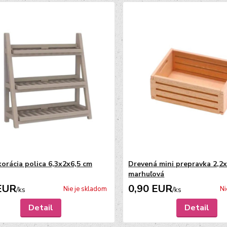
korácia polica 6,3x2x6,5 cm
Drevená mini prepravka 2,2x
marhuľová
EUR
0,90 EUR
Nie je skladom
Ni
/
ks
/
ks
Detail
Detail