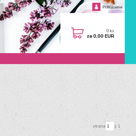
Prihlásenie
0
ks
za
0,00 EUR
strana
z 1