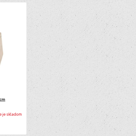
 cm
e je skladom