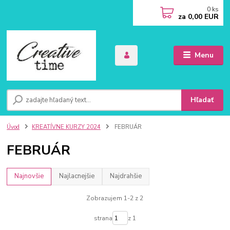
0
ks
za
0,00 EUR
Menu
Hľadať
Úvod
KREATÍVNE KURZY 2024
FEBRUÁR
FEBRUÁR
Najnovšie
Najlacnejšie
Najdrahšie
Zobrazujem 1-2 z 2
strana
z 1