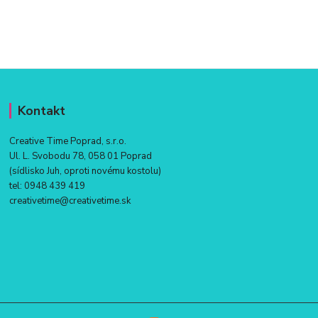
Kontakt
Creative Time Poprad, s.r.o.
Ul. L. Svobodu 78, 058 01 Poprad
(sídlisko Juh, oproti novému kostolu)
tel:
0948 439 419
creativetime@creativetime.sk