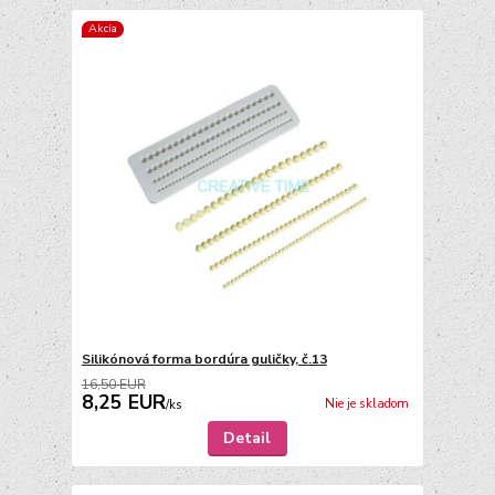
Akcia
Silikónová forma bordúra guličky, č.13
16,50 EUR
8,25 EUR
Nie je skladom
/
ks
Detail