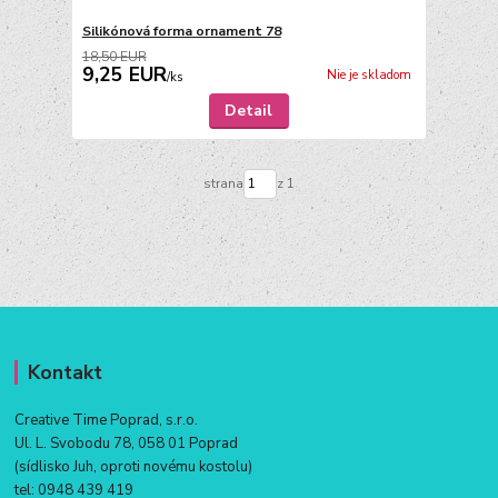
Silikónová forma ornament 78
18,50 EUR
9,25 EUR
Nie je skladom
/
ks
Detail
strana
z 1
Kontakt
Creative Time Poprad, s.r.o.
Ul. L. Svobodu 78, 058 01 Poprad
(sídlisko Juh, oproti novému kostolu)
tel:
0948 439 419