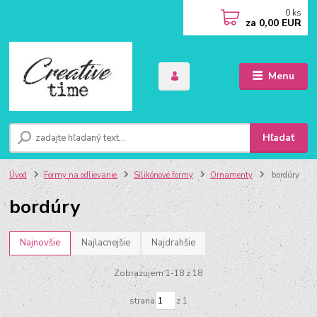
0
ks
za
0,00 EUR
Menu
Hľadať
Úvod
Formy na odlievanie
Silikónové formy
Ornamenty
bordúry
bordúry
Najnovšie
Najlacnejšie
Najdrahšie
Zobrazujem 1-18 z 18
strana
z 1