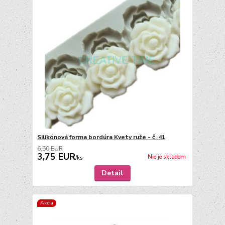
Silikónová forma bordúra Kvety ruže - č. 41
6,50 EUR
3,75 EUR
Nie je skladom
/
ks
Detail
Akcia