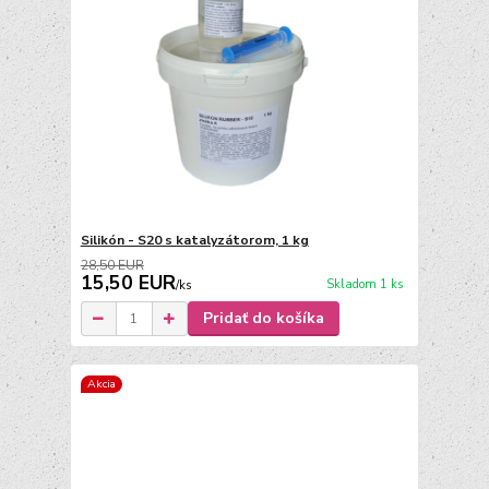
Silikón - S20 s katalyzátorom, 1 kg
28,50 EUR
15,50 EUR
Skladom 1 ks
/
ks
Pridať do košíka
Akcia