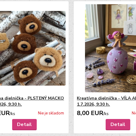
na dielnička - PLSTENÝ MACKO
Kreatívna dielnička - VÍLA 
026, 9:30 h.
1.7.2026, 9:30 h.
EUR
8,00 EUR
Nie je skladom
Ni
/
ks
/
ks
Detail
Detail