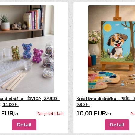
na dielnička - ŽIVICA, ZAJKO -
Kreatívna dielnička - PSÍK - 
, 14:00 h.
9:30 h.
 EUR
10,00 EUR
Nie je skladom
Ni
/
ks
/
ks
Detail
Detail