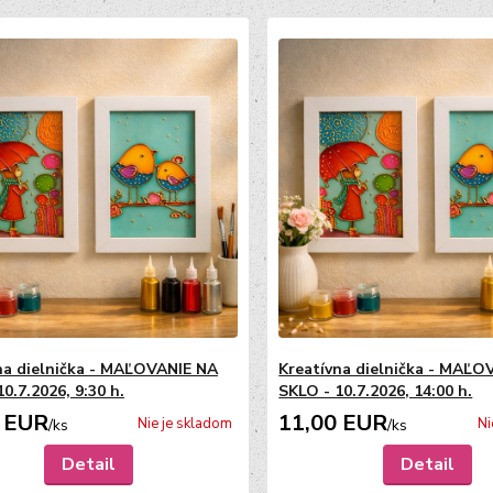
na dielnička - MAĽOVANIE NA
Kreatívna dielnička - MAĽO
0.7.2026, 9:30 h.
SKLO - 10.7.2026, 14:00 h.
 EUR
11,00 EUR
Nie je skladom
Ni
/
ks
/
ks
Detail
Detail