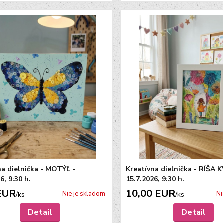
na dielnička - MOTÝĽ -
Kreatívna dielnička - RÍŠA 
6, 9:30 h.
15.7.2026, 9:30 h.
EUR
10,00 EUR
Nie je skladom
Ni
/
ks
/
ks
Detail
Detail