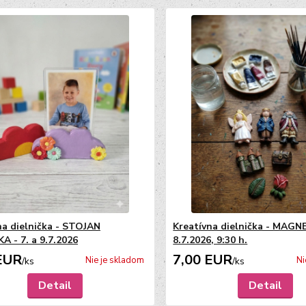
na dielnička - STOJAN
Kreatívna dielnička - MAGN
A - 7. a 9.7.2026
8.7.2026, 9:30 h.
EUR
7,00 EUR
Nie je skladom
Ni
/
ks
/
ks
Detail
Detail