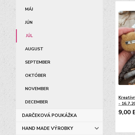
MÁJ
JÚN
JÚL
AUGUST
SEPTEMBER
OKTÓBER
NOVEMBER
Kreatív
DECEMBER
- 16.7.2
9,00 
DARČEKOVÁ POUKÁŽKA
HAND MADE VÝROBKY