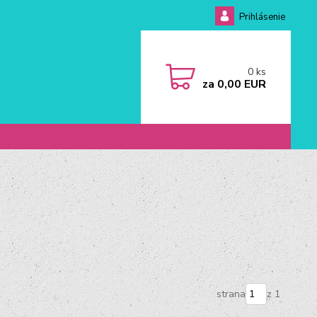
Prihlásenie
0
ks
za
0,00 EUR
strana
z 1