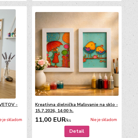
KVETOV -
Kreatívna dielnička Maľovanie na sklo -
15.7.2026, 14:00 h.
11,00 EUR
e je skladom
Nie je skladom
/
ks
Detail