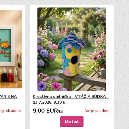
VANIE NA
Kreatívna dielnička - VTÁČIA BÚDKA -
13.7.2026, 9:30 h.
9,00 EUR
e je skladom
Nie je skladom
/
ks
Detail