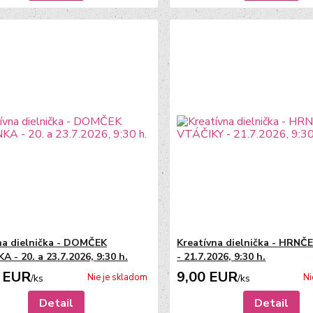
na dielnička - DOMČEK
Kreatívna dielnička - HRNČ
 - 20. a 23.7.2026, 9:30 h.
- 21.7.2026, 9:30 h.
 EUR
9,00 EUR
Nie je skladom
Ni
/
ks
/
ks
Detail
Detail