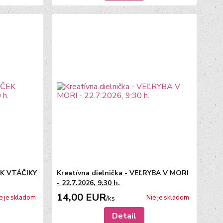
EK VTÁČIKY
Kreatívna dielnička - VEĽRYBA V MORI
- 22.7.2026, 9:30 h.
14,00 EUR
e je skladom
Nie je skladom
/
ks
Detail