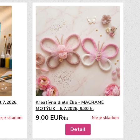
3.7.2026,
Kreatívna dielnička - MACRAMÉ
MOTÝLIK - 6.7.2026, 9:30 h.
9,00 EUR
e je skladom
Nie je skladom
/
ks
Detail