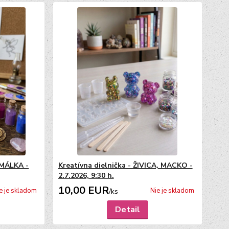
AMÁLKA -
Kreatívna dielnička - ŽIVICA, MACKO -
2.7.2026, 9:30 h.
10,00 EUR
e je skladom
Nie je skladom
/
ks
Detail