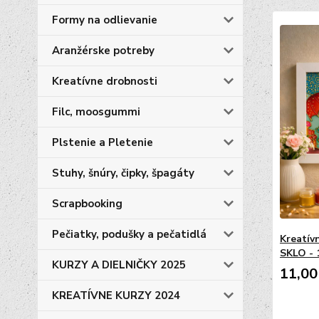
Formy na odlievanie
Aranžérske potreby
Kreatívne drobnosti
Filc, moosgummi
Plstenie a Pletenie
Stuhy, šnúry, čipky, špagáty
Scrapbooking
Pečiatky, podušky a pečatidlá
Kreatív
SKLO - 1
KURZY A DIELNIČKY 2025
11,00
KREATÍVNE KURZY 2024