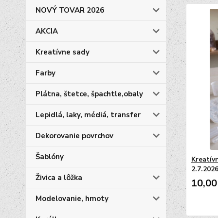
NOVÝ TOVAR 2026
AKCIA
Kreatívne sady
Farby
Plátna, štetce, špachtle,obaly
Lepidlá, laky, médiá, transfer
Dekorovanie povrchov
Šablóny
Kreatív
2.7.2026
Živica a lôžka
10,00
Modelovanie, hmoty