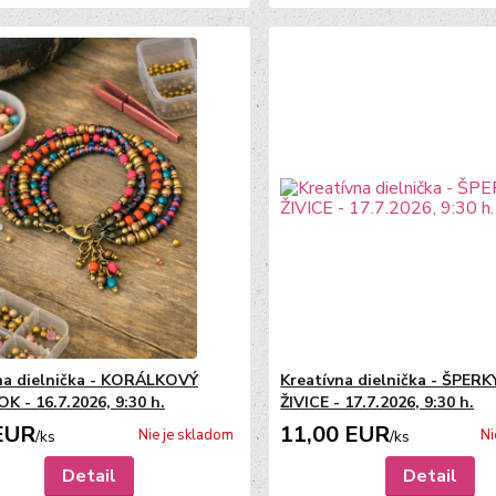
na dielnička - KORÁLKOVÝ
Kreatívna dielnička - ŠPER
 - 16.7.2026, 9:30 h.
ŽIVICE - 17.7.2026, 9:30 h.
EUR
11,00 EUR
Nie je skladom
Ni
/
ks
/
ks
Detail
Detail