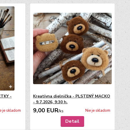
ETKY -
Kreatívna dielnička - PLSTENÝ MACKO
- 9.7.2026, 9:30 h.
9,00 EUR
e je skladom
Nie je skladom
/
ks
Detail