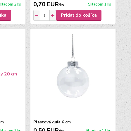
0,70 EUR
kladom 2 ks
Skladom 1 ks
/
ks
íka
Pridať do košíka
cm
Plastová guľa 6 cm
0,50 EUR
kladom 1 ks
Skladom 11 ks