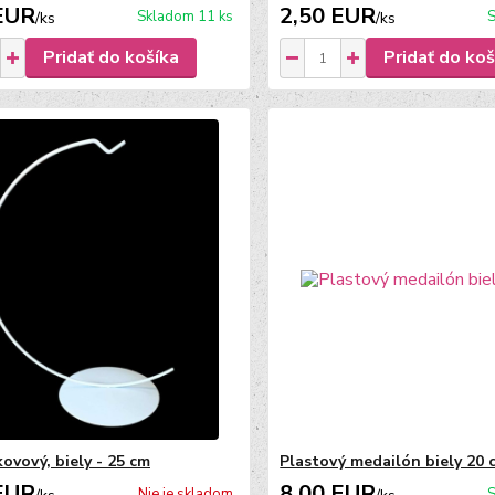
EUR
2,50 EUR
Skladom 11 ks
S
/
ks
/
ks
Pridať do košíka
Pridať do koš
ovový, biely - 25 cm
Plastový medailón biely 20 
EUR
8,00 EUR
Nie je skladom
S