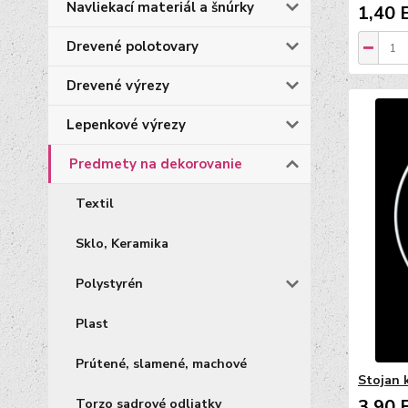
Navliekací materiál a šnúrky
1,40 
Drevené polotovary
Drevené výrezy
Lepenkové výrezy
Predmety na dekorovanie
Textil
Sklo, Keramika
Polystyrén
Plast
Prútené, slamené, machové
Stojan k
3,90 
Torzo sadrové odliatky