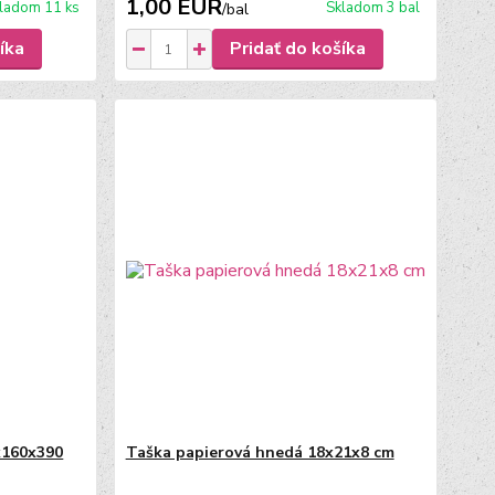
1,00 EUR
ladom 11 ks
Skladom 3 bal
/
bal
íka
Pridať do košíka
x160x390
Taška papierová hnedá 18x21x8 cm