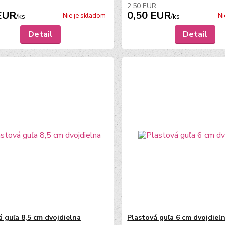
2,50 EUR
EUR
0,50 EUR
Nie je skladom
Ni
/
ks
/
ks
Detail
Detail
á guľa 8,5 cm dvojdielna
Plastová guľa 6 cm dvojdiel