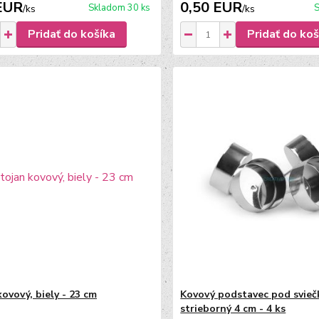
EUR
0,50 EUR
Skladom 30 ks
S
/
ks
/
ks
Pridať do košíka
Pridať do koš
ovový, biely - 23 cm
Kovový podstavec pod svieč
strieborný 4 cm - 4 ks