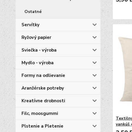
Ostatné
Servítky
Ryžový papier
Sviečka - výroba
Mydlo - výroba
Formy na odlievanie
Aranžérske potreby
Kreatívne drobnosti
Filc, moosgummi
Textiln
vankúš 
Plstenie a Pletenie