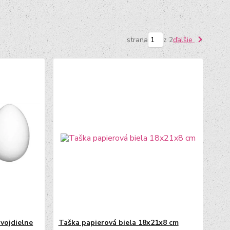
strana
z 2
ďalšie
dvojdielne
Taška papierová biela 18x21x8 cm