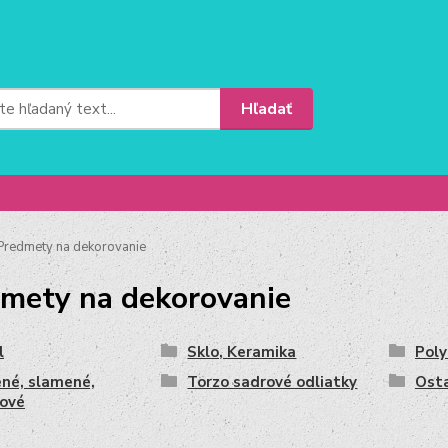
Hľadať
redmety na dekorovanie
mety na dekorovanie
l
Sklo, Keramika
Poly
né, slamené,
Torzo sadrové odliatky
Ost
ové