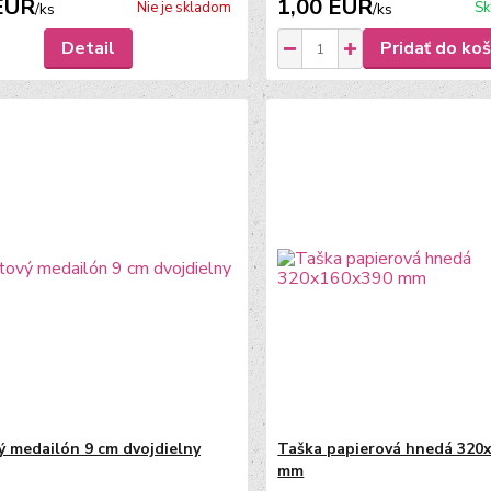
EUR
1,00 EUR
Nie je skladom
Sk
/
ks
/
ks
Detail
Pridať do koš
ý medailón 9 cm dvojdielny
Taška papierová hnedá 320
mm