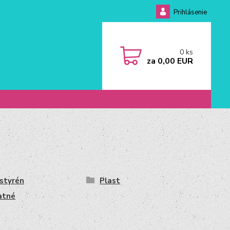
Prihlásenie
0
ks
za
0,00 EUR
styrén
Plast
atné