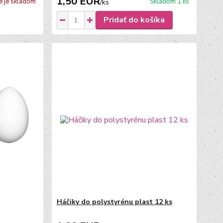
1,50 EUR
e je skladom
Skladom 1 ks
/
ks
Pridať do košíka
Háčiky do polystyrénu plast 12 ks