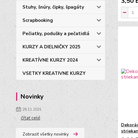
3,50 
Stuhy, šnúry, čipky, špagáty
Scrapbooking
Pečiatky, podušky a pečatidlá
KURZY A DIELNIČKY 2025
KREATÍVNE KURZY 2024
VSETKY KREATIVNE KURZY
Novinky
26.11.2021
čítať celé
Dekorác
striekan
Zobraziť všetky novinky