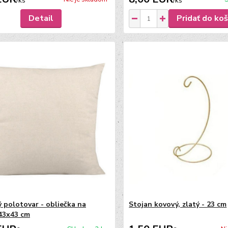
/
ks
/
ks
Detail
Pridať do koš
ý polotovar - obliečka na
Stojan kovový, zlatý - 23 cm
43x43 cm