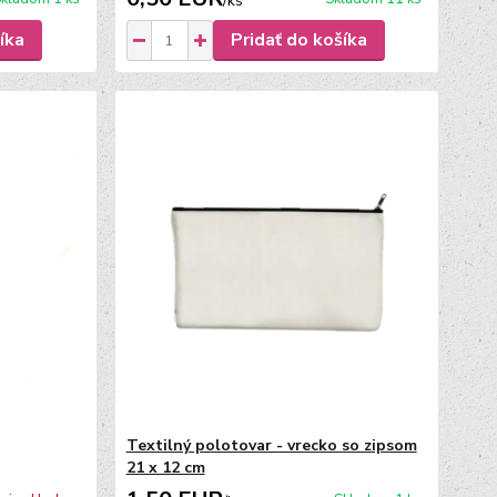
/
ks
íka
Pridať do košíka
Textilný polotovar - vrecko so zipsom
21 x 12 cm