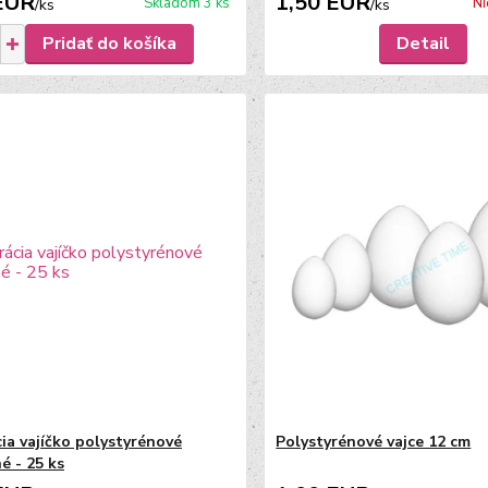
EUR
1,50 EUR
Skladom 3 ks
Ni
/
ks
/
ks
Pridať do košíka
Detail
ia vajíčko polystyrénové
Polystyrénové vajce 12 cm
é - 25 ks