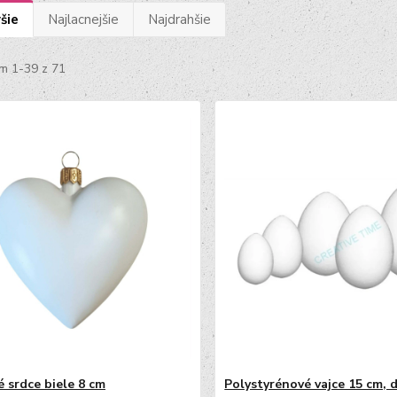
šie
Najlacnejšie
Najdrahšie
m 1-39 z 71
é srdce biele 8 cm
Polystyrénové vajce 15 cm, 