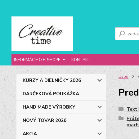
INFORMÁCIE O E-SHOPE
KONTAKT
Úvod
P
KURZY A DIELNIČKY 2026
Pred
DARČEKOVÁ POUKÁŽKA
HAND MADE VÝROBKY
Texti
Prúte
NOVÝ TOVAR 2026
mach
AKCIA