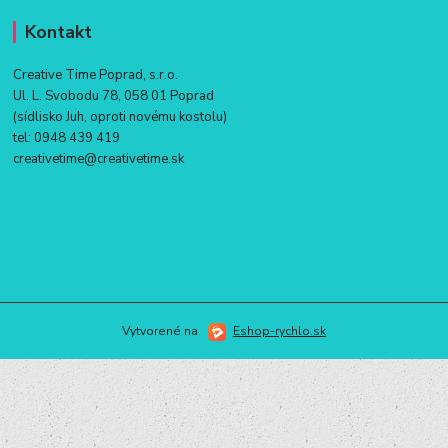
Kontakt
Creative Time Poprad, s.r.o.
Ul. L. Svobodu 78, 058 01 Poprad
(sídlisko Juh, oproti novému kostolu)
tel:
0948 439 419
creativetime@creativetime.sk
Vytvorené na
Eshop-rychlo.sk