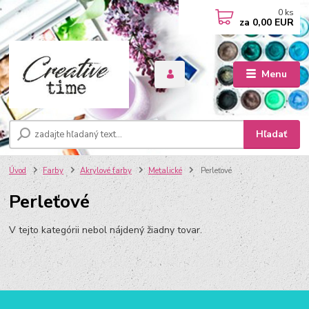
0
ks
za
0,00 EUR
Menu
Hľadať
Úvod
Farby
Akrylové farby
Metalické
Perleťové
Perleťové
V tejto kategórii nebol nájdený žiadny tovar.