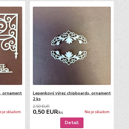
s, ornament
Lepenkový výrez chipboards, ornament
2 ks
2,50 EUR
0,50 EUR
e je skladom
Nie je skladom
/
ks
Detail