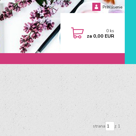
Prihlásenie
0
ks
za
0,00 EUR
strana
z 1