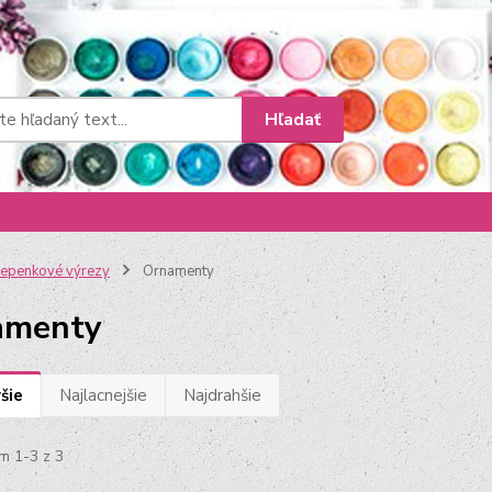
Hľadať
epenkové výrezy
Ornamenty
amenty
šie
Najlacnejšie
Najdrahšie
m 1-3 z 3