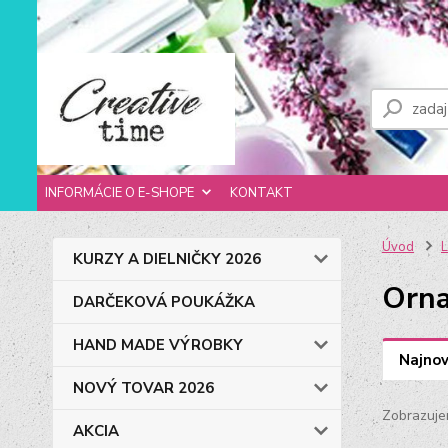
INFORMÁCIE O E-SHOPE
KONTAKT
Úvod
L
KURZY A DIELNIČKY 2026
Orn
DARČEKOVÁ POUKÁŽKA
HAND MADE VÝROBKY
Najnov
NOVÝ TOVAR 2026
Zobrazuje
AKCIA