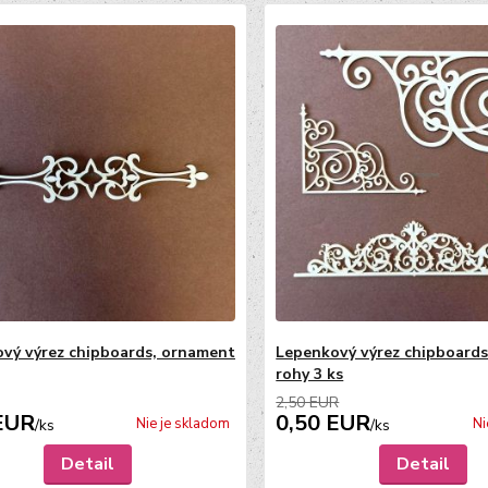
vý výrez chipboards, ornament
Lepenkový výrez chipboard
rohy 3 ks
2,50 EUR
EUR
0,50 EUR
Nie je skladom
Ni
/
ks
/
ks
Detail
Detail