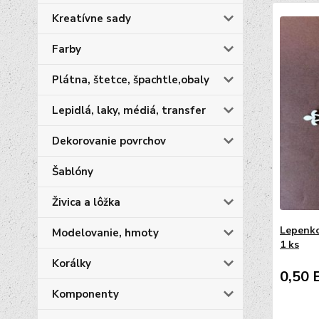
Kreatívne sady
Farby
Plátna, štetce, špachtle,obaly
Lepidlá, laky, médiá, transfer
Dekorovanie povrchov
Šablóny
Živica a lôžka
Lepenko
Modelovanie, hmoty
1 ks
Korálky
0,50 
Komponenty