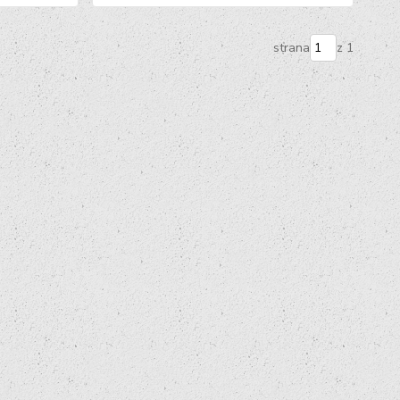
strana
z 1