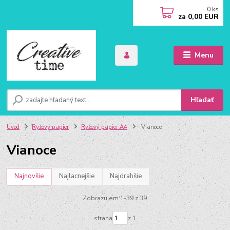
0
ks
za
0,00 EUR
Menu
Hľadať
Úvod
Ryžový papier
Ryžový papier A4
Vianoce
Vianoce
Najnovšie
Najlacnejšie
Najdrahšie
Zobrazujem 1-39 z 39
strana
z 1