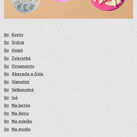
Kvety
Srdcia
Anjeli
Zvieratká
Ornamenty
Abeceda a čísla
Vianočné
Veľkonočné
Iné
Na betón
Na živicu
Na sviečky
Na mydlo