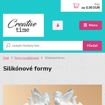
0
ks
za
0,00 EUR
Menu
Hľadať
Úvod
Formy na odlievanie
Silikónové formy
Silikónové formy