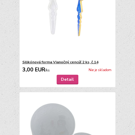
Silikónová forma Vianočný cencúľ 2 ks, č.14
3,00 EUR
Nie je skladom
/
ks
Detail