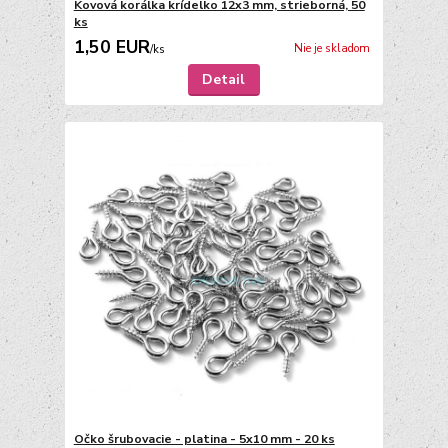
Kovová korálka krídelko 12x3 mm, strieborná, 50
ks
1,50 EUR
Nie je skladom
/
ks
Detail
Očko šrubovacie - platina - 5x10 mm - 20 ks