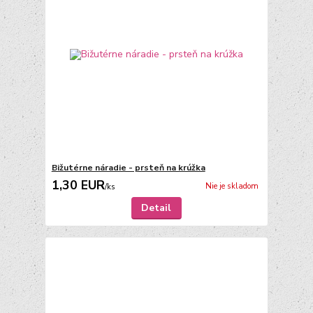
Bižutérne náradie - prsteň na krúžka
1,30 EUR
Nie je skladom
/
ks
Detail