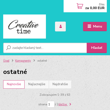
0
ks
za
0,00 EUR
Menu
Hľadať
Úvod
Komponenty
ostatné
ostatné
Najnovšie
Najlacnejšie
Najdrahšie
Zobrazujem 1-39 z 63
strana
z 2
ďalšie