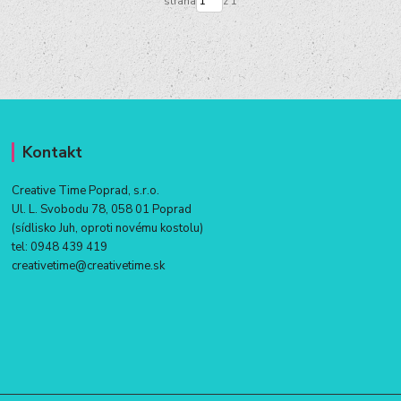
strana
z 1
Kontakt
Creative Time Poprad, s.r.o.
Ul. L. Svobodu 78, 058 01 Poprad
(sídlisko Juh, oproti novému kostolu)
tel:
0948 439 419
creativetime@creativetime.sk