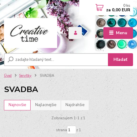
0
ks
za
0,00 EUR
Menu
Hľadať
Úvod
Servítky
SVADBA
SVADBA
Najnovšie
Najlacnejšie
Najdrahšie
Zobrazujem 1-1 z 1
strana
z 1