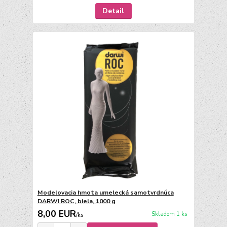
Detail
Modelovacia hmota umelecká samotvrdnúca
DARWI ROC, biela, 1000 g
8,00 EUR
Skladom 1 ks
/
ks