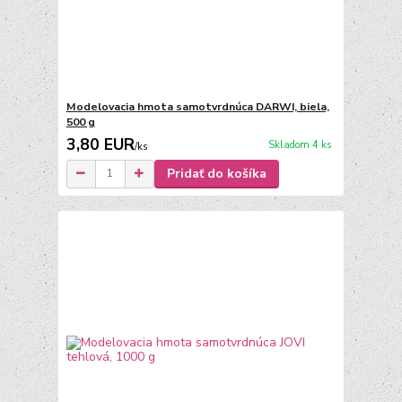
Modelovacia hmota samotvrdnúca DARWI, biela,
500 g
3,80 EUR
Skladom 4 ks
/
ks
Pridať do košíka