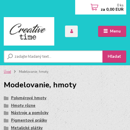
0
ks
za
0,00 EUR
Menu
Hľadať
Úvod
Modelovanie, hmoty
Modelovanie, hmoty
Polymérové hmoty
Hmoty rôzne
Nástroje a pomôcky
Pigmentové prášky
Metalické plátky