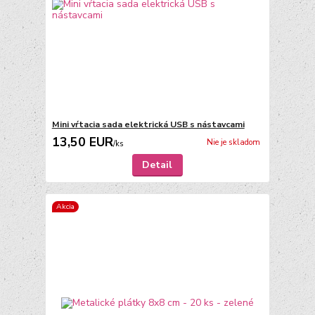
Mini vŕtacia sada elektrická USB s nástavcami
13,50 EUR
Nie je skladom
/
ks
Detail
Akcia