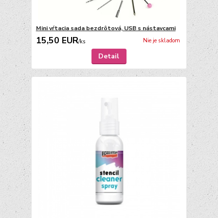
Mini vŕtacia sada bezdrôtová, USB s nástavcami
15,50 EUR
Nie je skladom
/
ks
Detail