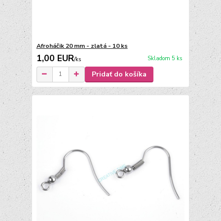
Afroháčik 20 mm - zlatá - 10 ks
1,00 EUR
Skladom 5 ks
/
ks
Pridať do košíka