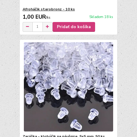
Afroháčik starobronz - 10 ks
1,00 EUR
Skladom 18 ks
/
ks
Pridať do košíka
Zarážka - klobúčik na náušnice, 5x5 mm, 50 ks