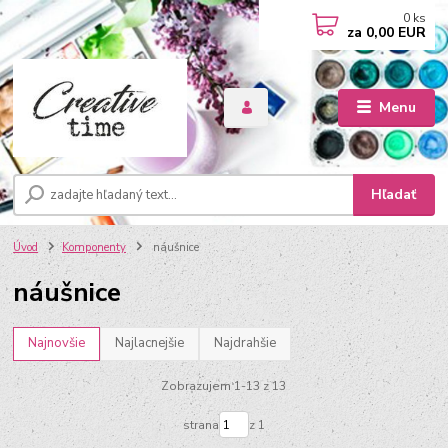
0
ks
za
0,00 EUR
Menu
Hľadať
Úvod
Komponenty
náušnice
náušnice
Najnovšie
Najlacnejšie
Najdrahšie
Zobrazujem 1-13 z 13
strana
z 1