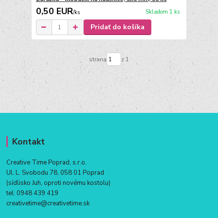
0,50 EUR
Skladom 1 ks
/
ks
Pridať do košíka
strana
z 1
Kontakt
Creative Time Poprad, s.r.o.
Ul. L. Svobodu 78, 058 01 Poprad
(sídlisko Juh, oproti novému kostolu)
tel:
0948 439 419
creativetime@creativetime.sk