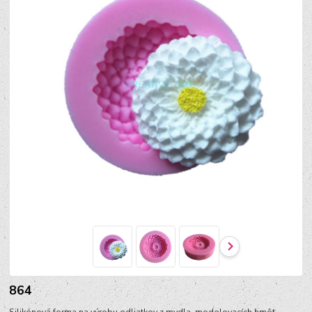
864
Silikónová forma na výrobu odliatkov z mydla, modelovacích hmôt, ...