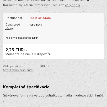
Rozmer formy: 4,5 cm rozmer kvetu: cca 3 cm
celý popis
Dostupnosť
Nie je skladom
Cena pred
4,50 EUR
zľavou
Nie sme platcovia DPH
2,25 EUR
/
ks
Momentálne nie je k dispozícii
Číslo produktu:
SFR 14
Strážiť cenu / dostupnosť
Kompletné špecifikácie
Silikónová forma na výrobu odliatkov z mydla, modelovacích hmôt,
...