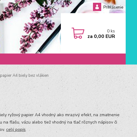
Prihlásenie
0
ks
za
0,00 EUR
apier A4 biely bez vlákien
biely ryžový papier A4 vhodný ako mrazivý efekt, na zmatnenie
u na fľašu, vázu alebo tiež vhodný na tlač rôznych nápisov či
ov.
celý popis