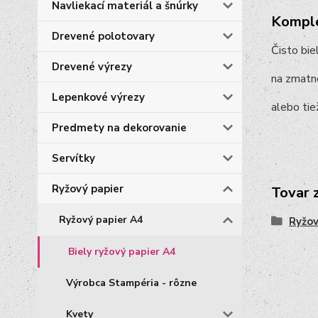
Navliekací materiál a šnúrky
Komple
Drevené polotovary
Čisto bie
Drevené výrezy
na zmatne
Lepenkové výrezy
alebo tie
Predmety na dekorovanie
Servítky
Ryžový papier
Tovar 
Ryžový papier A4
Ryžov
Biely ryžový papier A4
Výrobca Stampéria - rôzne
Kvety