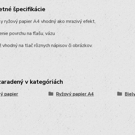
tné špecifikácie
ly ryžový papier A4 vhodný ako mrazivý efekt,
nie povrchu na fľašu, vázu
ž vhodný na tlač rôznych nápisov či obrázkov.
zaradený v kategóriách
ý papier
Ryžový papier A4
Biel