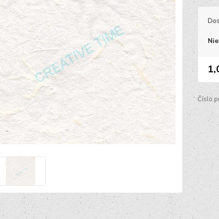
Dos
Nie
1,
Číslo p