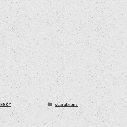
VESKY
starobronz