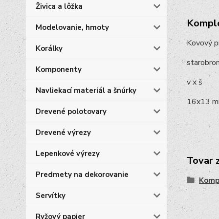
Živica a lôžka
Komple
Modelovanie, hmoty
Kovový pr
Korálky
starobro
Komponenty
v x š
Navliekací materiál a šnúrky
16x13 
Drevené polotovary
Drevené výrezy
Lepenkové výrezy
Tovar 
Predmety na dekorovanie
Komp
Servítky
Ryžový papier