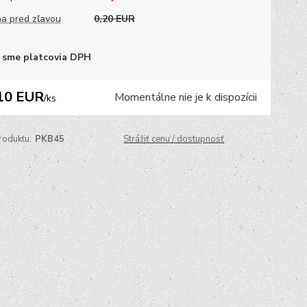
a pred zľavou
0,20 EUR
 sme platcovia DPH
10 EUR
Momentálne nie je k dispozícii
/
ks
roduktu:
PKB45
Strážiť cenu / dostupnosť