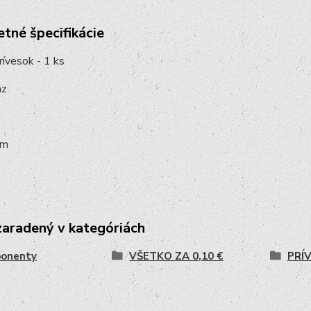
tné špecifikácie
ívesok - 1 ks
nz
mm
zaradený v kategóriách
onenty
VŠETKO ZA 0,10 €
PRÍ