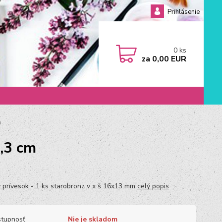
Prihlásenie
0
ks
za
0,00 EUR
m
1,3 cm
 prívesok - 1 ks starobronz v x š 16x13 mm
celý popis
tupnosť
Nie je skladom