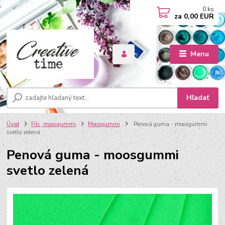
0
ks
za
0,00 EUR
Menu
Hľadať
Úvod
Filc, moosgummi
Moosgummi
Penová guma - moosgummi
svetlo zelená
Penová guma - moosgummi
svetlo zelená