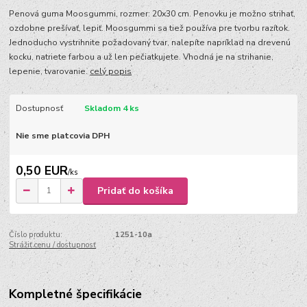
Penová guma Moosgummi, rozmer: 20x30 cm. Penovku je možno strihať,
ozdobne prešívať, lepiť. Moosgummi sa tiež používa pre tvorbu razítok.
Jednoducho vystrihnite požadovaný tvar, nalepíte napríklad na drevenú
kocku, natriete farbou a už len pečiatkujete. Vhodná je na strihanie,
lepenie, tvarovanie.
celý popis
Dostupnosť
Skladom 4 ks
Nie sme platcovia DPH
0,50 EUR
/
ks
Pridať do košíka
Číslo produktu:
1251-10a
Strážiť cenu / dostupnosť
Kompletné špecifikácie