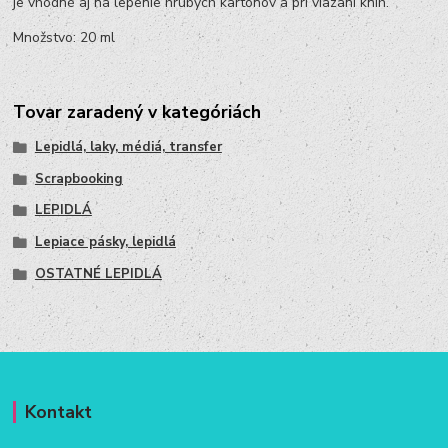
je vhodné aj na lepenie hrubých kartónov a pri viazaní kníh.
Množstvo: 20 ml
Tovar zaradený v kategóriách
Lepidlá, laky, médiá, transfer
Scrapbooking
LEPIDLÁ
Lepiace pásky, lepidlá
OSTATNÉ LEPIDLÁ
Kontakt