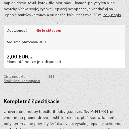
papier, drevo, textil, korok, filc, plsť, sádru, kameň, polystyrén a iné
povrchy. Vďaka svojej vysokej lepiacej schopnosti je vhodné aj na
lepenie hrubých kartónov a pri viazaní kníh. Množstvo: 20 ml
celý popis
Dostupnosť
Nie je skladom
Nie sme platcovia DPH
2,00 EUR
/
ks
Momentálne nie je k dispozícii
Číslo produktu:
658
Strážiť cenu / dostupnosť
Kompletné špecifikácie
Univerzálne hobby lepidlo (hobby glue) značky PENTART je
vhodné na papier, drevo, textil, korok, filc, plsť, sádru, kameň,
polystyrén a iné povrchy. Vďaka svojej vysokej lepiacej schopnosti