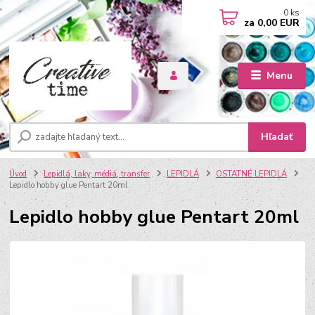
0
ks
za
0,00 EUR
Menu
Hľadať
Úvod
Lepidlá, laky, médiá, transfer
LEPIDLÁ
OSTATNÉ LEPIDLÁ
Lepidlo hobby glue Pentart 20ml
Lepidlo hobby glue Pentart 20ml