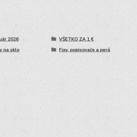
uár 2026
VŠETKO ZA 1 €
y na sklo
Fixy, popisovače a perá