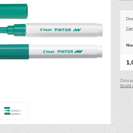
Dos
Cen
Nie
1,
Číslo p
Strážiť