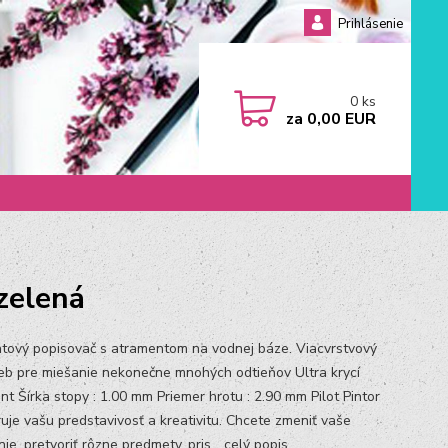
Prihlásenie
0
ks
za
0,00 EUR
zelená
tový popisovač s atramentom na vodnej báze. Viacvrstvový
ieb pre miešanie nekonečne mnohých odtieňov Ultra krycí
nt Šírka stopy : 1.00 mm Priemer hrotu : 2.90 mm Pilot Pintor
uje vašu predstavivosť a kreativitu. Chcete zmeniť vaše
ie, pretvoriť rôzne predmety, pris...
celý popis