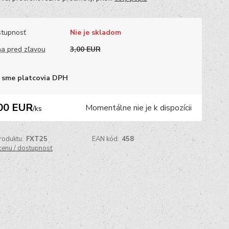
tupnosť
Nie je skladom
a pred zľavou
3,00 EUR
 sme platcovia DPH
00 EUR
Momentálne nie je k dispozícii
/
ks
roduktu:
FXT25
EAN kód:
458
 cenu / dostupnosť