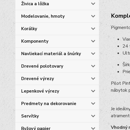
Živica a lôžka
Komple
Modelovanie, hmoty
Pigmento
Korálky
Via
Komponenty
24 
Ult
Navliekací materiál a šnúrky
Šír
Drevené polotovary
Pri
Drevené výrezy
Pilot Pin
nábytok p
Lepenkové výrezy
Predmety na dekorovanie
Je ideáln
atramentu
Servítky
Vhodný n
Ryžový papier