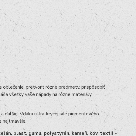
e oblečenie, pretvoriť rôzne predmety, prispôsobiť
enáša všetky vaše nápady na rôzne materiály.
iu a ďalšie. Vďaka ultra-krycej sile pigmentového
e najtmavšie.
elán, plast, gumu, polystyrén, kameň, kov, textil -