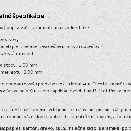
tné špecifikácie
vý popisovač s atramentom na vodnej báze.
cvrstvový
farieb pre miešanie nekonečne mnohých odtieňov
ra krycí atrament
ka stopy : 1.00 mm
emer hrotu : 2.90 mm
tor podporuje vašu predstavivosť a kreativitu. Chcete zmeniť vaš
odľa svojho štýlu alebo napríklad ozdobiť riad? Pilot Pintor pr
y pre kreslenie, farbenie, zdobenie, označovanie, písanie, kaligraf
 na vodnej báze skvele pokreslí a sfarbí rôzne povrchy, a to aj ti
a: papier, kartón, drevo, sklo, mliečne sklo, keramiku, porc