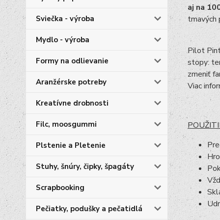
aj na 10
tmavých 
Sviečka - výroba
Mydlo - výroba
Pilot Pin
Formy na odlievanie
stopy: te
zmeniť fa
Aranžérske potreby
Viac info
Kreatívne drobnosti
Filc, moosgummi
POUŽITI
Pre
Plstenie a Pletenie
Hro
Stuhy, šnúry, čipky, špagáty
Pok
Vžd
Scrapbooking
Skl
Udr
Pečiatky, podušky a pečatidlá