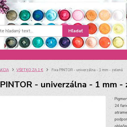
Hľadať
AKCIA
VŠETKO ZA 1 €
Fixa PINTOR - univerzálna - 1 mm - zelená
 PINTOR - univerzálna - 1 mm - 
Pigmen
24 far
atrame
podpor
oblečen