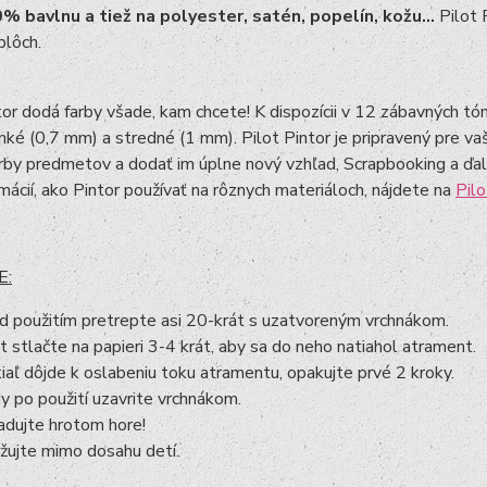
0% bavlnu a tiež na polyester, satén, popelín, kožu...
Pilot 
plôch.
tor dodá farby všade, kam chcete! K dispozícii v 12 zábavných tó
nké (0,7 mm) a stredné (1 mm). Pilot Pintor je pripravený pre vašu
rby predmetov a dodať im úplne nový vzhľad, Scrapbooking a ďalš
rmácií, ako Pintor používať na rôznych materiáloch, nájdete na
Pilo
E:
d použitím pretrepte asi 20-krát s uzatvoreným vrchnákom.
t stlačte na papieri 3-4 krát, aby sa do neho natiahol atrament.
iaľ dôjde k oslabeniu toku atramentu, opakujte prvé 2 kroky.
y po použití uzavrite vrchnákom.
adujte hrotom hore!
žujte mimo dosahu detí.