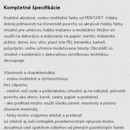
Kompletné špecifikácie
Kvalitné akrylové, vodou riediteľné farby od PENTART. Vďaka
dobrej priľnavosti na rôznorodé povrchy sú akrylové hobby farby
vhodné pre umelcov, hobby maliarov a modelárov. Možno ich
využiť na dekoráciu a maľovanie na papier, kartón, maliarske
plátno, drevo, kov, sklo, plast (nie PE), keramiku, kameň,
polystyrén, voľne schnúce modelovacie hmoty. Obzvlášť sú
vhodné v kombinácii s dekoračnou servítkovou technikou -
decoupage.
Vlastnosti a charakteristika:
- vodou riediteľné a rýchloschnúce,
bez zápachu,
- odolné voči vode a poškriabaniu (vhodné aj na nábytok, pórovité
povrchy ako drevo, korok, sadra, papier a podobne)
- ako podklad možno využiť všetky pevné, mastnoty a prachu
zbavené materiály
- farby možno vzájomne miešať a pretierať
sú odolné aj voči vonkajším poveternostným vplyvom možno
dosiahnuť celé spektrum odtieňov od jemných pastelových farieb