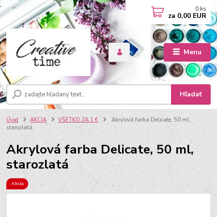
0
ks
za
0,00 EUR
Menu
Hľadať
Úvod
AKCIA
VŠETKO ZA 1 €
Akrylová farba Delicate, 50 ml,
starozlatá
Akrylová farba Delicate, 50 ml,
starozlatá
Akcia