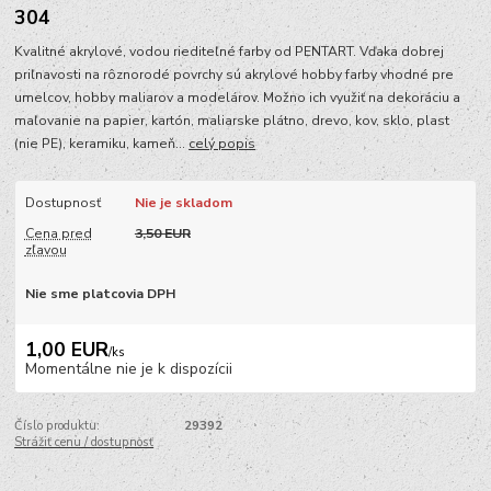
304
Kvalitné akrylové, vodou riediteľné farby od PENTART. Vďaka dobrej
priľnavosti na rôznorodé povrchy sú akrylové hobby farby vhodné pre
umelcov, hobby maliarov a modelárov. Možno ich využiť na dekoráciu a
maľovanie na papier, kartón, maliarske plátno, drevo, kov, sklo, plast
(nie PE), keramiku, kameň...
celý popis
Dostupnosť
Nie je skladom
Cena pred
3,50 EUR
zľavou
Nie sme platcovia DPH
1,00 EUR
/
ks
Momentálne nie je k dispozícii
Číslo produktu:
29392
Strážiť cenu / dostupnosť