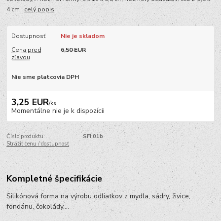
4 cm
celý popis
Dostupnosť
Nie je skladom
Cena pred
6,50 EUR
zľavou
Nie sme platcovia DPH
3,25 EUR
/
ks
Momentálne nie je k dispozícii
Číslo produktu:
SFI 01b
Strážiť cenu / dostupnosť
Kompletné špecifikácie
Silikónová forma na výrobu odliatkov z mydla, sádry, živice,
fondánu, čokolády,...