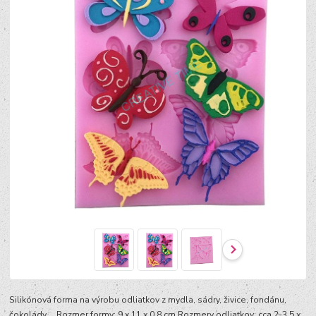
Silikónová forma na výrobu odliatkov z mydla, sádry, živice, fondánu,
čokolády,... Rozmer formy: 9 x 11 x 0,8 cm Rozmery odliatkov: cca 2-3,5 x