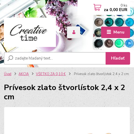
0
ks
za
0,00 EUR
Menu
Hľadať
Úvod
AKCIA
VŠETKO ZA 0,10 €
Prívesok zlato štvorlístok 2,4 x 2 cm
Prívesok zlato štvorlístok 2,4 x 2
cm