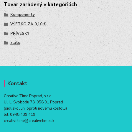
Tovar zaradený v kategóriách
Komponenty
VŠETKO ZA 0,10 €
PRÍVESKY
zlato
Kontakt
Creative Time Poprad, s.r.o.
Ul. L. Svobodu 78, 058 01 Poprad
(sídlisko Juh, oproti novému kostolu)
tel:
0948 439 419
creativetime@creativetime.sk