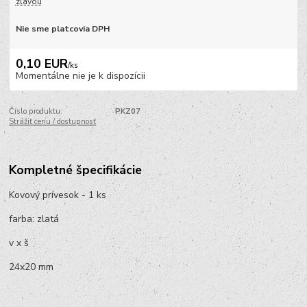
zľavou
Nie sme platcovia DPH
0,10 EUR
/
ks
Momentálne nie je k dispozícii
Číslo produktu:
PKZ07
Strážiť cenu / dostupnosť
Kompletné špecifikácie
Kovový prívesok - 1 ks
farba: zlatá
v x š
24x20 mm