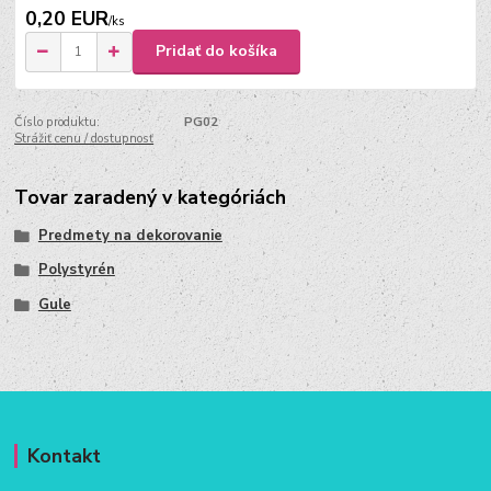
0,20 EUR
/
ks
Pridať do košíka
Číslo produktu:
PG02
Strážiť cenu / dostupnosť
Tovar zaradený v kategóriách
Predmety na dekorovanie
Polystyrén
Gule
Kontakt