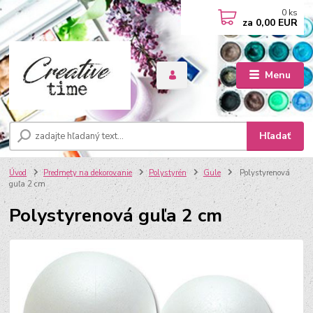
0
ks
za
0,00 EUR
Menu
Hľadať
Úvod
Predmety na dekorovanie
Polystyrén
Gule
Polystyrenová
guľa 2 cm
Polystyrenová guľa 2 cm