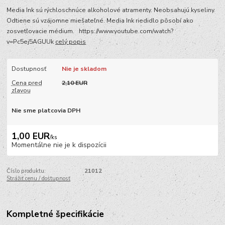
Media Ink sú rýchloschnúce alkoholové atramenty. Neobsahujú kyseliny.
Odtiene sú vzájomne miešateľné. Media Ink riedidlo pôsobí ako
zosvetľovacie médium. https://www.youtube.com/watch?
v=Pc5ej5AGUUk
celý popis
Dostupnosť
Nie je skladom
Cena pred
2,10 EUR
zľavou
Nie sme platcovia DPH
1,00 EUR
/
ks
Momentálne nie je k dispozícii
Číslo produktu:
21012
Strážiť cenu / dostupnosť
Kompletné špecifikácie