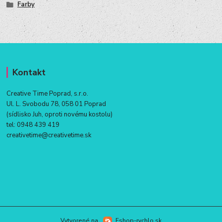
Farby
Kontakt
Creative Time Poprad, s.r.o.
Ul. L. Svobodu 78, 058 01 Poprad
(sídlisko Juh, oproti novému kostolu)
tel:
0948 439 419
creativetime@creativetime.sk
Vytvorené na
Eshop-rychlo.sk