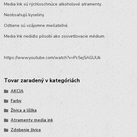
Media Ink sú rýchloschnúce alkoholové atramenty.
Neobsahujú kyseliny.
Odtiene sú vzájomne miešateľné.
Media Ink riedidlo pôsobí ako zosvetľovacie médium.
https://www.youtube.com/watch?v=Pc5ej5AGUUk
Tovar zaradený v kategóriách
AKCIA
Farby
Živica a lôžka
Atramenty media ink
Zdobenie živice