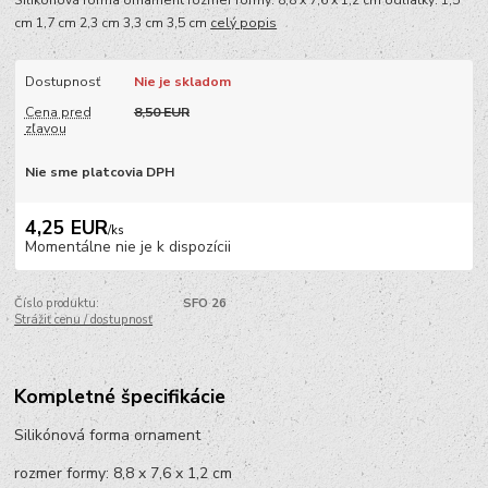
cm 1,7 cm 2,3 cm 3,3 cm 3,5 cm
celý popis
Dostupnosť
Nie je skladom
Cena pred
8,50 EUR
zľavou
Nie sme platcovia DPH
4,25 EUR
/
ks
Momentálne nie je k dispozícii
Číslo produktu:
SFO 26
Strážiť cenu / dostupnosť
Kompletné špecifikácie
Silikónová forma ornament
rozmer formy: 8,8 x 7,6 x 1,2 cm