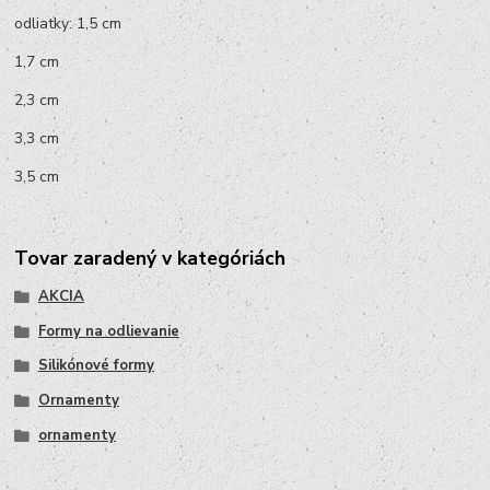
odliatky: 1,5 cm
1,7 cm
2,3 cm
3,3 cm
3,5 cm
Tovar zaradený v kategóriách
AKCIA
Formy na odlievanie
Silikónové formy
Ornamenty
ornamenty