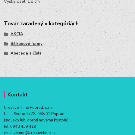
Výška čísel: 1,8 cm
Tovar zaradený v kategóriách
AKCIA
Silikónové formy
Abeceda a čísla
Kontakt
Creative Time Poprad, s.r.o.
Ul. L. Svobodu 78, 058 01 Poprad
(sídlisko Juh, oproti novému kostolu)
tel:
0948 439 419
creativetime@creativetime.sk