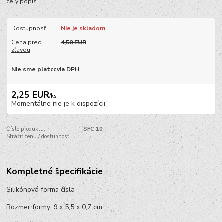
celý popis
Dostupnosť
Nie je skladom
Cena pred
4,50 EUR
zľavou
Nie sme platcovia DPH
2,25 EUR
/
ks
Momentálne nie je k dispozícii
Číslo produktu:
SFC 10
Strážiť cenu / dostupnosť
Kompletné špecifikácie
Silikónová forma čísla
Rozmer formy: 9 x 5,5 x 0,7 cm