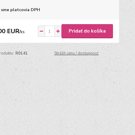
 sme platcovia DPH
00 EUR
Pridať do košíka
/
ks
roduktu:
R0141
Strážiť cenu / dostupnosť