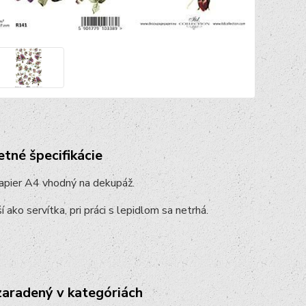
tné špecifikácie
apier A4 vhodný na dekupáž.
í ako servítka, pri práci s lepidlom sa netrhá.
zaradený v kategóriách