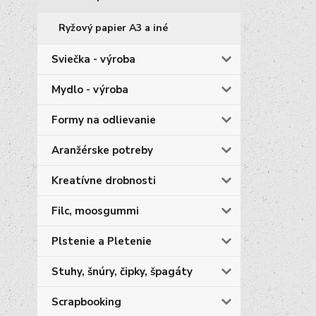
Ryžový papier A3 a iné
Sviečka - výroba
Mydlo - výroba
Formy na odlievanie
Aranžérske potreby
Kreatívne drobnosti
Filc, moosgummi
Plstenie a Pletenie
Stuhy, šnúry, čipky, špagáty
Scrapbooking