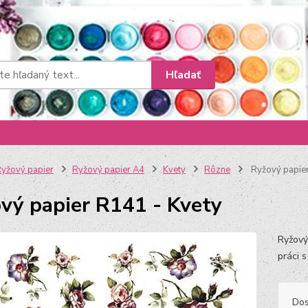
Hľadať
yžový papier
Ryžový papier A4
Kvety
Rôzne
Ryžový papier
vý papier R141 - Kvety
Ryžový
práci 
Dos