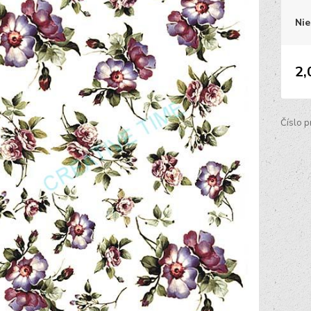
Nie
2,
Číslo p