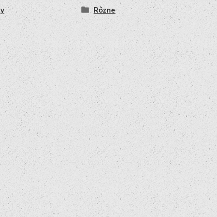
ty
Rôzne