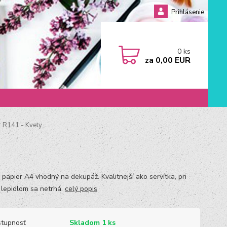
Prihlásenie
0
ks
za
0,00 EUR
 R141 - Kvety
 papier A4 vhodný na dekupáž. Kvalitnejší ako servítka, pri
s lepidlom sa netrhá.
celý popis
tupnosť
Skladom 1 ks