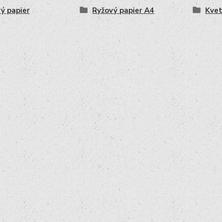
ý papier
Ryžový papier A4
Kve