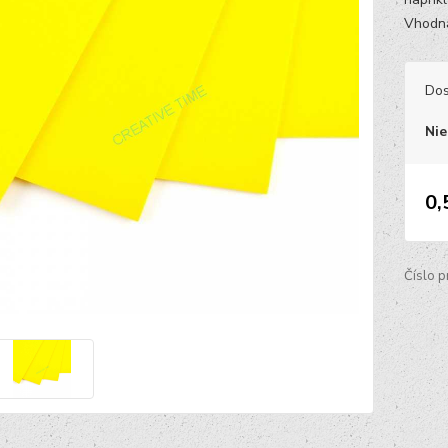
Vhodná
Dos
Nie
0,
Číslo p