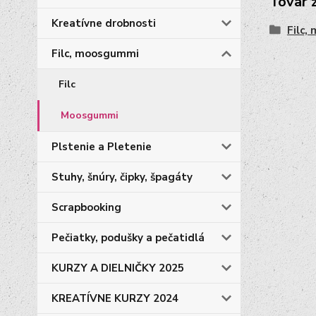
Tovar 
Kreatívne drobnosti
Filc
Filc, moosgummi
Filc
Moosgummi
Plstenie a Pletenie
Stuhy, šnúry, čipky, špagáty
Scrapbooking
Pečiatky, podušky a pečatidlá
KURZY A DIELNIČKY 2025
KREATÍVNE KURZY 2024