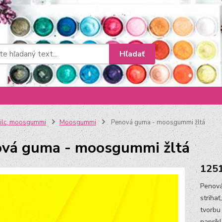
Hľadať
ilc, moosgummi
Moosgummi
Penová guma - moosgummi žltá
vá guma - moosgummi žltá
125
Penová
striha
tvorbu
naprík