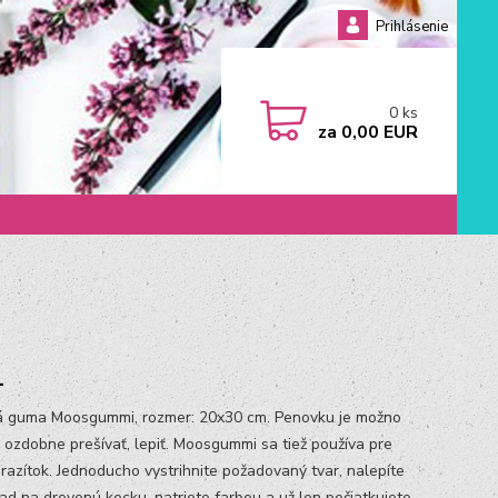
Prihlásenie
0
ks
za
0,00 EUR
1
 guma Moosgummi, rozmer: 20x30 cm. Penovku je možno
ť, ozdobne prešívať, lepiť. Moosgummi sa tiež používa pre
 razítok. Jednoducho vystrihnite požadovaný tvar, nalepíte
lad na drevenú kocku, natriete farbou a už len pečiatkujete.