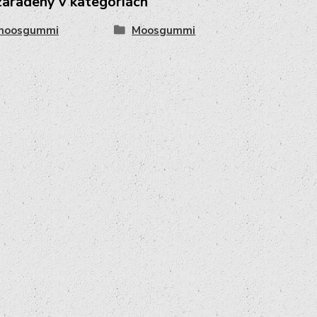
zaradený v kategóriách
, moosgummi
Moosgummi