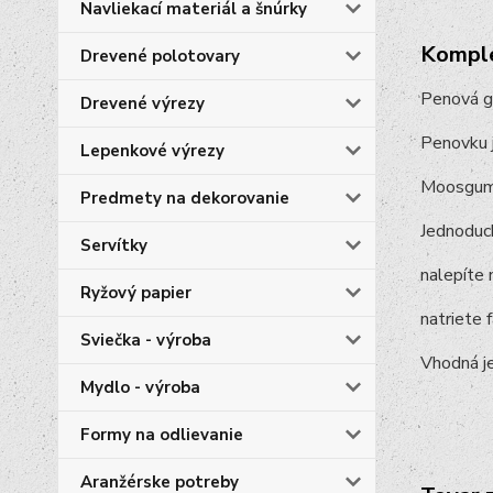
Navliekací materiál a šnúrky
Komple
Drevené polotovary
Penová g
Drevené výrezy
Penovku j
Lepenkové výrezy
Moosgummi
Predmety na dekorovanie
Jednoduch
Servítky
nalepíte 
Ryžový papier
natriete 
Sviečka - výroba
Vhodná je
Mydlo - výroba
Formy na odlievanie
Aranžérske potreby