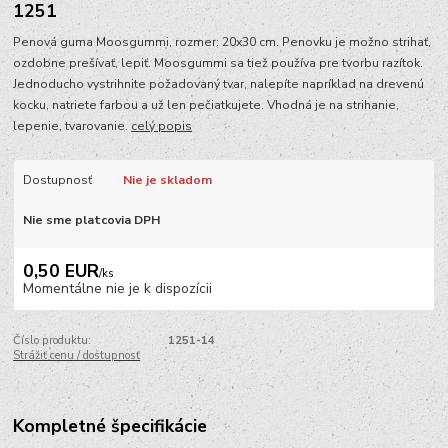
1251
Penová guma Moosgummi, rozmer: 20x30 cm. Penovku je možno strihať,
ozdobne prešívať, lepiť. Moosgummi sa tiež používa pre tvorbu razítok.
Jednoducho vystrihnite požadovaný tvar, nalepíte napríklad na drevenú
kocku, natriete farbou a už len pečiatkujete. Vhodná je na strihanie,
lepenie, tvarovanie.
celý popis
Dostupnosť
Nie je skladom
Nie sme platcovia DPH
0,50 EUR
/
ks
Momentálne nie je k dispozícii
Číslo produktu:
1251-14
Strážiť cenu / dostupnosť
Kompletné špecifikácie