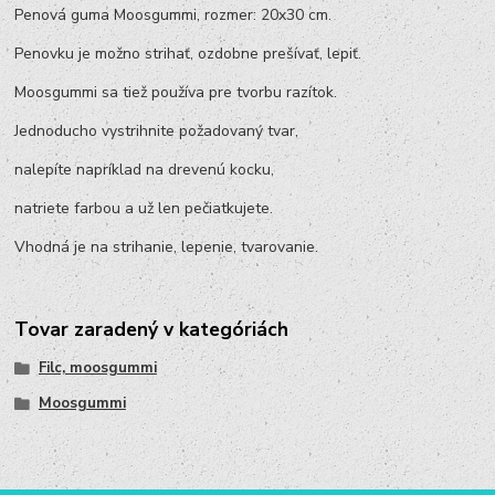
Penová guma Moosgummi, rozmer: 20x30 cm.
Penovku je možno strihať, ozdobne prešívať, lepiť.
Moosgummi sa tiež používa pre tvorbu razítok.
Jednoducho vystrihnite požadovaný tvar,
nalepíte napríklad na drevenú kocku,
natriete farbou a už len pečiatkujete.
Vhodná je na strihanie, lepenie, tvarovanie.
Tovar zaradený v kategóriách
Filc, moosgummi
Moosgummi