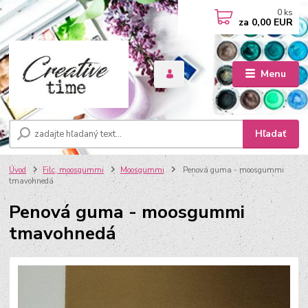
0
ks
za
0,00 EUR
Menu
Hľadať
Úvod
Filc, moosgummi
Moosgummi
Penová guma - moosgummi
tmavohnedá
Penová guma - moosgummi
tmavohnedá