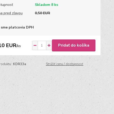
tupnosť
Skladom 8 ks
a pred zľavou
0,50 EUR
 sme platcovia DPH
10 EUR
Pridať do košíka
/
ks
roduktu:
KDR33a
Strážiť cenu / dostupnosť