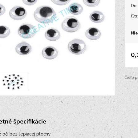
Dos
Cen
Nie
0,
Číslo p
tné špecifikácie
 oči bez lepiacej plochy