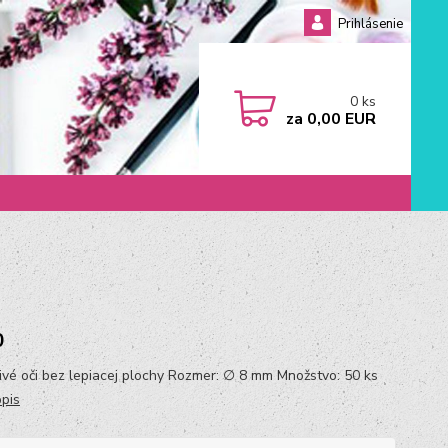
Prihlásenie
0
ks
za
0,00 EUR
0
ivé oči bez lepiacej plochy Rozmer: ∅ 8 mm Množstvo: 50 ks
opis