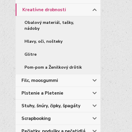
Kreatívne drobnosti
Obalový materiál, tašky,
nádoby
Hlavy, oči, nošteky
Glitre
Pom-pom a Ženilkový drôtik
Filc, moosgummi
Plstenie a Pletenie
Stuhy, šnúry, čipky, špagáty
Scrapbooking
Pečiatky, podušky a pečatidlá