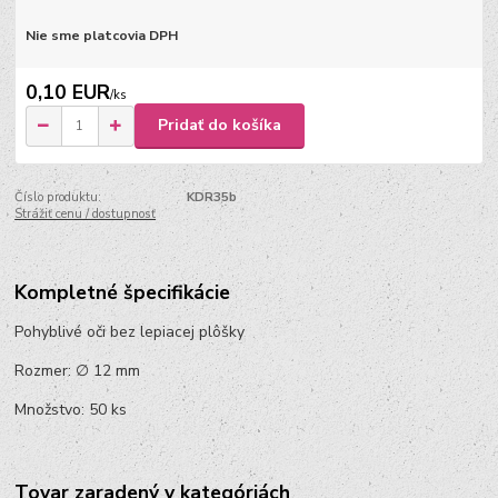
Nie sme platcovia DPH
0,10 EUR
/
ks
Pridať do košíka
Číslo produktu:
KDR35b
Strážiť cenu / dostupnosť
Kompletné špecifikácie
Pohyblivé oči bez lepiacej plôšky
Rozmer: ∅ 12 mm
Množstvo: 50 ks
Tovar zaradený v kategóriách