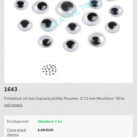
1643
Pohyblivé oči bez lepiacej plôšky Rozmer: ∅ 12 mm Množstvo: 50 ks
celý popis
Dostupnosť
Skladom 1 ks
Cena pred
1,00 EUR
zľavou