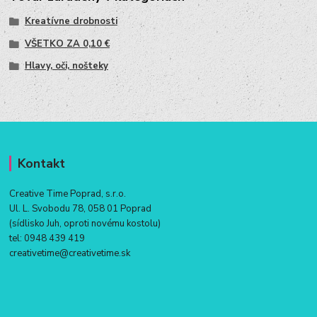
Kreatívne drobnosti
VŠETKO ZA 0,10 €
Hlavy, oči, nošteky
Kontakt
Creative Time Poprad, s.r.o.
Ul. L. Svobodu 78, 058 01 Poprad
(sídlisko Juh, oproti novému kostolu)
tel:
0948 439 419
creativetime@creativetime.sk