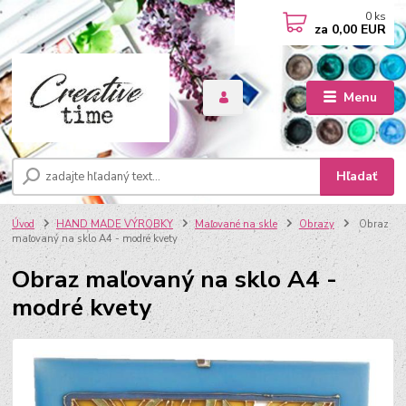
0
ks
za
0,00 EUR
Menu
Hľadať
Úvod
HAND MADE VÝROBKY
Maľované na skle
Obrazy
Obraz
maľovaný na sklo A4 - modré kvety
Obraz maľovaný na sklo A4 -
modré kvety