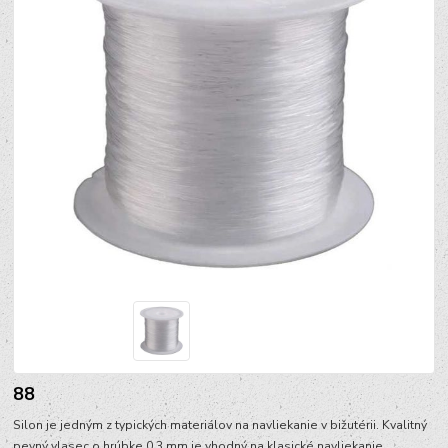
88
Silon je jedným z typických materiálov na navliekanie v bižutérii. Kvalitný
pevný vlasec o hrúbke 0,3 mm je vhodný na klasické navliekanie