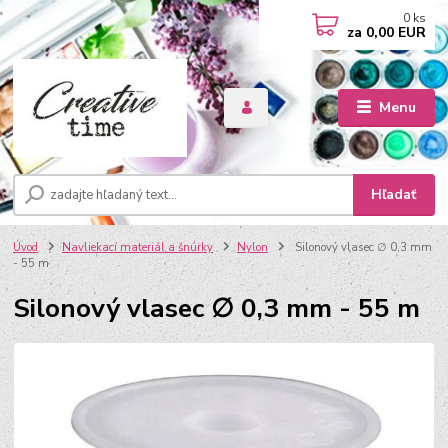
0
ks
za
0,00 EUR
Menu
Hľadať
Úvod
Navliekací materiál a šnúrky
Nylon
Silonový vlasec ∅ 0,3 mm
- 55 m
Silonový vlasec ∅ 0,3 mm - 55 m