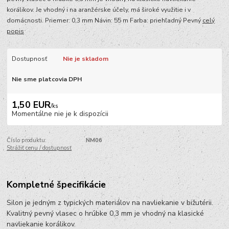
korálikov. Je vhodný i na aranžérske účely, má široké využitie i v
domácnosti. Priemer: 0,3 mm Návin: 55 m Farba: priehľadný Pevný
celý
popis
Dostupnosť
Nie je skladom
Nie sme platcovia DPH
1,50 EUR
/
ks
Momentálne nie je k dispozícii
Číslo produktu:
NM06
Strážiť cenu / dostupnosť
Kompletné špecifikácie
Silon je jedným z typických materiálov na navliekanie v bižutérii.
Kvalitný pevný vlasec o hrúbke 0,3 mm je vhodný na klasické
navliekanie korálikov.