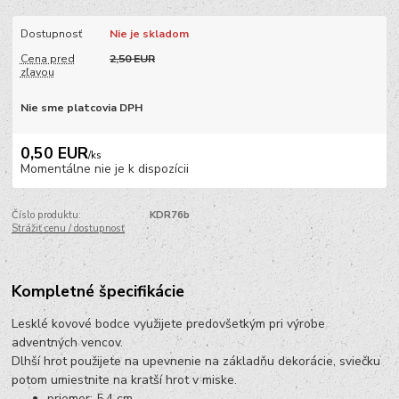
Dostupnosť
Nie je skladom
Cena pred
2,50 EUR
zľavou
Nie sme platcovia DPH
0,50 EUR
/
ks
Momentálne nie je k dispozícii
Číslo produktu:
KDR76b
Strážiť cenu / dostupnosť
Kompletné špecifikácie
Lesklé kovové bodce využijete predovšetkým pri výrobe
adventných vencov.
Dlhší hrot použijete na upevnenie na základňu dekorácie, sviečku
potom umiestnite na kratší hrot v miske.
priemer: 5,4 cm