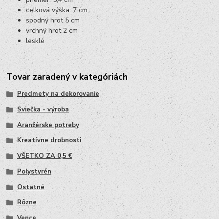
celková výška: 7 cm
spodný hrot 5 cm
vrchný hrot 2 cm
lesklé
Tovar zaradený v kategóriách
Predmety na dekorovanie
Sviečka - výroba
Aranžérske potreby
Kreatívne drobnosti
VŠETKO ZA 0,5 €
Polystyrén
Ostatné
Rôzne
Vence